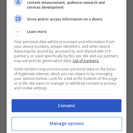
content measurement, audience research and
impossibile”.
services development
Valdinievole tra sport e natura
: chi
Store and/or access information on a device
non può fare a meno dello sport,
Learn more
anche quando va in vacanza,
Your personal data will be processed and information from
troverà qui una sorta di paradiso. In
your device (cookies, unique identifiers, and other device
data) may be stored by, accessed by and shared with 319
sella a una
bicicletta
potrete infatti
partners, or used specifically by this site. We and our partners
may use precise geolocation data.
List of partners.
scoprire tutta la bellezza di questo
Some vendors may process your personal data on the basis
of legitimate interest, which you can object to by managing
luogo nel cuore della Toscana. Se
your options below. Look for a link at the bottom of this page
or in the site menu to manage or withdraw consent in privacy
invece volete qualcosa di più
and cookie settings.
“adrenalinico” qui potrete anche
Consent
scatenarvi facendo un
‘esperienza di
volo libero
con il parapendio, andare
Manage options
al galoppo di cavalli bellissimi in