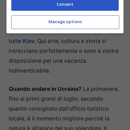
Mondiale.
Consent
Il tutto senza contare le tante città
Manage options
turistiche importanti dell’Ucraina, prima fra
tutte
Kiev
. Qui arte, cultura e storia si
intrecciano perfettamente e sono a vostra
disposizione per una vacanza
indimenticabile.
Quando andare in Ucraina?
La primavera,
fino ai primi giorni di luglio, secondo
quanto consigliato dall’ufficio turistico
locale, è il momento migliore perchè la
natura è all’apice del suo splendore. Il