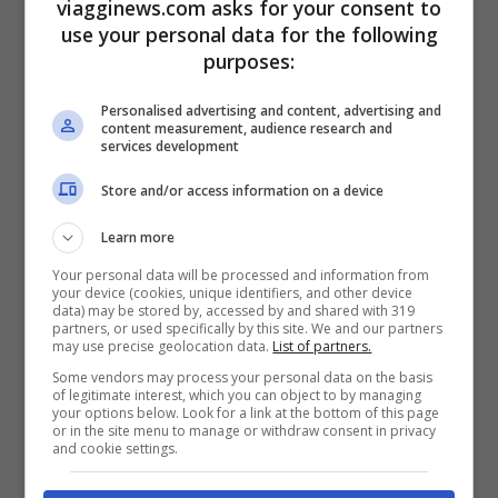
viagginews.com asks for your consent to
Schonborns
nel 1980 voluto dal conte
use your personal data for the following
Friedrich Erwin Schönborn-Buheymom,
purposes:
accoccolato nella valle del fiume Latoritsa.
Personalised advertising and content, advertising and
content measurement, audience research and
Il castello è
unico al mondo perchè è tutto
services development
realizzato secondo leggi astronomiche:
vi
Store and/or access information on a device
sono 365 finestre quanti i giorni dell’anno;
Learn more
52 camere e camini che sono il numero
Your personal data will be processed and information from
delle settimane in un anno; 12 porte come i
your device (cookies, unique identifiers, and other device
data) may be stored by, accessed by and shared with 319
mesi e 4 torri, simbolo delle stagioni.
partners, or used specifically by this site. We and our partners
may use precise geolocation data.
List of partners.
Attorno al castello ci sono invece gli
Some vendors may process your personal data on the basis
splendidi giardini e un lago artificiale la cui
of legitimate interest, which you can object to by managing
your options below. Look for a link at the bottom of this page
or in the site menu to manage or withdraw consent in privacy
forma ricorda quella dell’Impero Austro-
and cookie settings.
Ungarico prima della Seconda Guerra