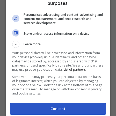
purposes:
Personalised advertising and content, advertising and
content measurement, audience research and
services development
Store and/or access information on a device
Learn more
Ciliegi in fiore a Tokyo (Notizie Turistiche dal Tokyo
Tourism Representative, Milan Office)
Your personal data will be processed and information from
your device (cookies, unique identifiers, and other device
data) may be stored by, accessed by and shared with 319
partners, or used specifically by this site. We and our partners
Se avete in programma di visitare Tokyo in
may use precise geolocation data.
List of partners.
fiore, avete solo l’imbarazzo della scelta
Some vendors may process your personal data on the basis
of legitimate interest, which you can object to by managing
tra le manifestazioni dedicate all’hanami. I
your options below. Look for a link at the bottom of this page
or in the site menu to manage or withdraw consent in privacy
ristoranti e caffè della città, poi, servono
and cookie settings.
menu tematici, con dolci buonissimi
Consent
ispirati ai fiori di ciliegio. Tra i luoghi di