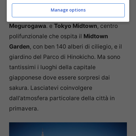
Tokyo dove ammirare lo spettacolo vi
Manage options
ricordiamo il
parco di Ueno
, il
fiume
Megurogawa
. e
Tokyo Midtown
, centro
polifunzionale che ospita il
Midtown
Garden
, con ben 140 alberi di ciliegio, e il
giardino del Parco di Hinokicho. Ma sono
tantissimi i luoghi della capitale
giapponese dove essere sorpresi dai
sakura. Lasciatevi coinvolgere
dall’atmosfera particolare della città in
primavera.