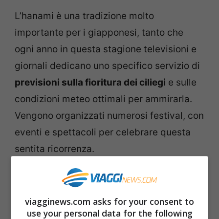
L’hanami è una tradizione molto
importante per i giapponesi, tanto che
ogni anno in questa stagione televisioni e
giornali dedicano uno specifico servizio di
previsioni sulla fioritura dei ciliegi
e sulle
condizioni meteo ottimali per ammirarla.
Vengono organizzati numerosi festival, con
eventi e spettacoli per celebrare questa
sentita ricorrenza.
viagginews.com asks for your consent to
use your personal data for the following