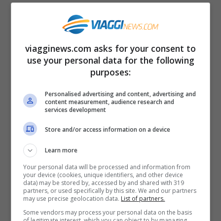
nome. Il ristorante serve soprattutto tapas
e le specialità sono chiamate pepitas.
Indirizzo: La Pepita, Carrer de Còrsega
viagginews.com asks for your consent to
use your personal data for the following
343, Barcellona.
purposes:
El Salón
. Un ristorante che richiama lo stile
Personalised advertising and content, advertising and
content measurement, audience research and
dei bistro francesi. Qui si servono piatti
services development
fatti in casa della cucina mediterranea con
Store and/or access information on a device
influenze francesi e catalane. L’ambiente è
Learn more
accogliente e informale, con arredi retro e
Your personal data will be processed and information from
your device (cookies, unique identifiers, and other device
divanetti all’ingresso. Il locale ha anche
data) may be stored by, accessed by and shared with 319
partners, or used specifically by this site. We and our partners
una terrazza che si affaccia su Plaça
may use precise geolocation data.
List of partners.
Traginers . Indirizzo: El Salón, Carrer de
Some vendors may process your personal data on the basis
of legitimate interest, which you can object to by managing