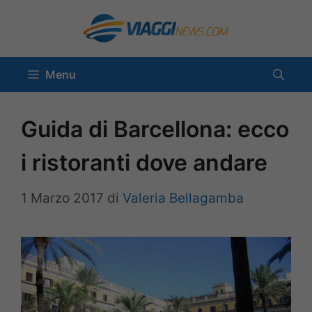
Vai
al
contenuto
Menu
Guida di Barcellona: ecco
i ristoranti dove andare
1 Marzo 2017
di
Valeria Bellagamba