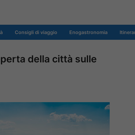
tà
Consigli di viaggio
Enogastronomia
Itinera
erta della città sulle