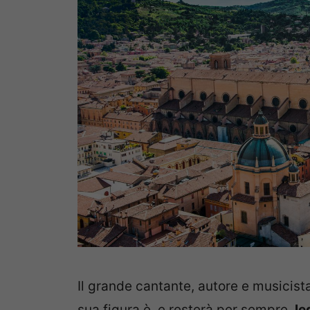
Il grande cantante, autore e musicist
sua figura è, e resterà per sempre,
le