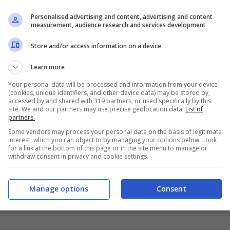
anto si amplia la proposta. Perchè quest’anno
Personalised advertising and content, advertising and content
gnifica? La fondazione Lucio Dalla, insieme ad
measurement, audience research and services development
o di
organizzare dei tour di
Bologna
sulle
Store and/or access information on a device
Learn more
Your personal data will be processed and information from your device
tà dei portici rossi in gruppi di circa 50
(cookies, unique identifiers, and other device data) may be stored by,
accessed by and shared with 319 partners, or used specifically by this
che ritroviamo nella poetica delle canzoni di
site. We and our partners may use precise geolocation data.
List of
partners.
visiterà la
casa dove è nato Lucio
, in Piazza
Some vendors may process your personal data on the basis of legitimate
tronomico”
. Lucio Dalla amava la buona
interest, which you can object to by managing your options below. Look
for a link at the bottom of this page or in the site menu to manage or
aica” ne è un esempio. Oltre ai luoghi dedicati
withdraw consent in privacy and cookie settings.
ur porterà i turisti e i fan a visitare la sede
Manage options
Consent
“Fonoprint” e altri luoghi dove Dalla registrò