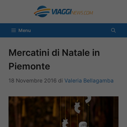
Vai
al
contenuto
Menu
Mercatini di Natale in
Piemonte
18 Novembre 2016
di
Valeria Bellagamba