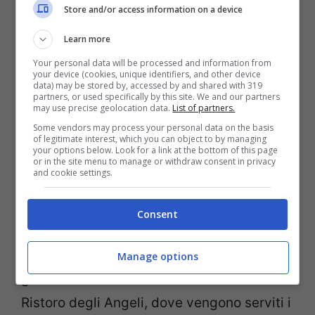
Store and/or access information on a device
martedì 20 dicembre, dalle ore 13.30 alle
Learn more
22.
Your personal data will be processed and information from
your device (cookies, unique identifiers, and other device
data) may be stored by, accessed by and shared with 319
Sordevolo
. In questo comune in provincia
partners, or used specifically by this site. We and our partners
may use precise geolocation data.
List of partners.
di Biella si tiene il
Mercatino degli Angeli
.
Some vendors may process your personal data on the basis
Qui ad accogliere i visitatori tra, casette in
of legitimate interest, which you can object to by managing
your options below. Look for a link at the bottom of this page
legno, stand e bancarelle ci sono grandi
or in the site menu to manage or withdraw consent in privacy
and cookie settings.
statue di angeli in bambù, tra le vie e le
piazzette illuminate. Il mercatino propone
Consent
oggetti di artigianato, giocattoli,
decorazioni natalizie e tanti prodotti
Manage options
gastronomici. C’è anche lo stand ristorante
Ristoro degli Angeli, dove vengono serviti i