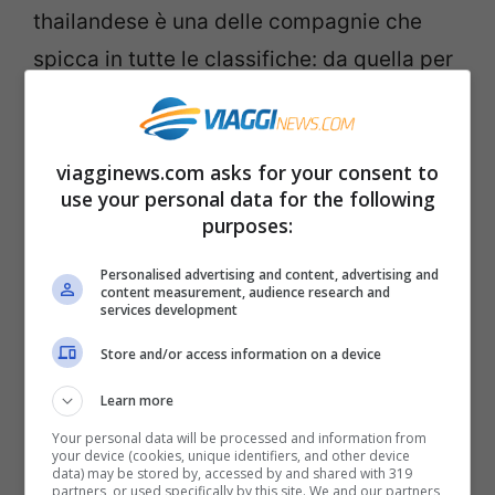
thailandese è una delle compagnie che
spicca in tutte le classifiche: da quella per
le migliori hostess ai servizi più efficienti.
7. SWISS
– La compagnia svizzera è una
viagginews.com asks for your consent to
use your personal data for the following
delle più lussuose al mondo nelle classi
purposes:
economy.
Personalised advertising and content, advertising and
content measurement, audience research and
6. TURKISH AIRLINES
– Cinquantesima su
services development
sessanta a livello di sicurezza secondo lo
Store and/or access information on a device
Jacdec (Alitalia è 38esima) è molto
Learn more
apprezzata dai viaggiatori.
Your personal data will be processed and information from
your device (cookies, unique identifiers, and other device
data) may be stored by, accessed by and shared with 319
5. CATHAY PACIFIC
– La compagnia aerea
partners, or used specifically by this site. We and our partners