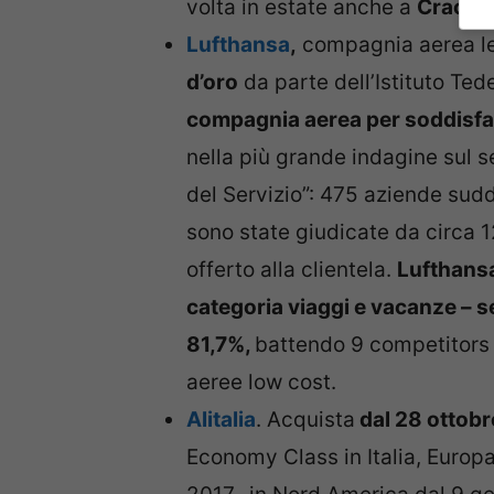
volta in estate anche a
Cracov
Lufthansa
,
compagnia aerea lea
d’oro
da parte dell’Istituto Te
compagnia aerea per soddisfazi
nella più grande indagine sul ser
del Servizio”: 475 aziende sudd
sono state giudicate da circa 12
offerto alla clientela.
Lufthansa
categoria viaggi e vacanze – 
81,7%,
battendo 9 competitors
aeree low cost.
Alitalia
.
Acquista
dal 28 ottobr
Economy Class in Italia, Europ