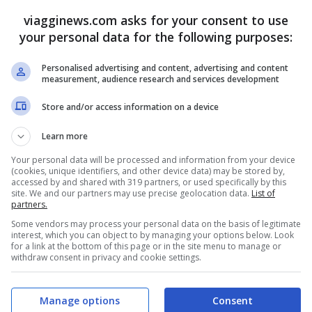
 offerte per questi primi giorni di novembre.
viagginews.com asks for your consent to use
your personal data for the following purposes:
gi
i voli per il
periodo estivo 2017,
dal
26
Personalised advertising and content, advertising and content
disponibili sul sito e sull’app mobile e sui
measurement, audience research and services development
hy Not?
Ferie e relax sotto il sole non
Store and/or access information on a device
 infatti già tempo di pensare ai mesi più
Learn more
ento ideale per acquistare a tariffe
Your personal data will be processed and information from your device
(cookies, unique identifiers, and other device data) may be stored by,
r le vacanze di agosto ma anche per un
break
accessed by and shared with 319 partners, or used specifically by this
site. We and our partners may use precise geolocation data.
List of
,
periodo più tranquillo ed economicamente
partners.
di stimoli ed opportunità di divertimento e
Some vendors may process your personal data on the basis of legitimate
interest, which you can object to by managing your options below. Look
, i cui voli inaugurali sono stati operati
for a link at the bottom of this page or in the site menu to manage or
withdraw consent in privacy and cookie settings.
o all’offerta estiva di easyJet
.
Budapest
è
i vola da Venezia o da Napoli, per la prima
Manage options
Consent