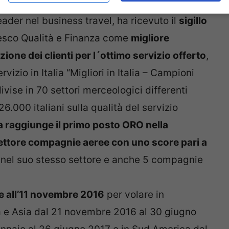
ia
, e a
Nantes
da Milano Malpensa.
der nel business travel, ha ricevuto il
sigillo
desco Qualità e Finanza come
migliore
one dei clienti per l´ottimo servizio offerto
,
vizio in Italia “Migliori in Italia – Campioni
ivise in 70 settori merceologici differenti
6.000 italiani sulla qualità del servizio
 raggiunge il primo posto ORO nella
settore compagnie aeree con uno score pari a
 nel suo stesso settore e anche 5 compagnie
e all’11 novembre 2016
per volare in
a e Asia dal 21 novembre 2016 al 30 giugno