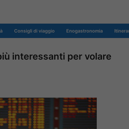
tà
Consigli di viaggio
Enogastronomia
Itinera
più interessanti per volare