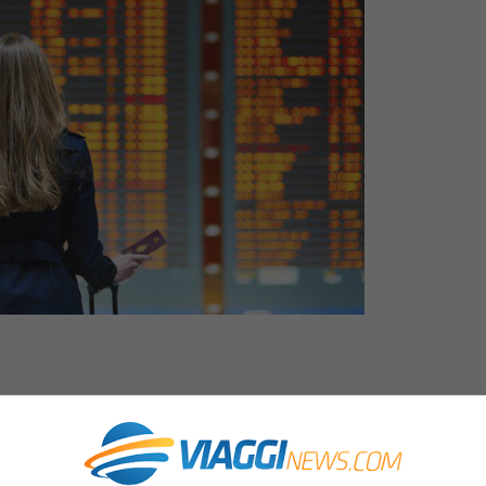
st
, nuove tratte, servizi sempre più
 dalle compagnie aeree. Ecco allora che, per