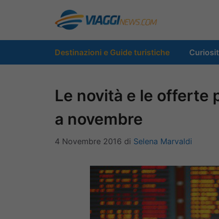
Vai
al
contenuto
Destinazioni e Guide turistiche
Curiosi
Le novità e le offerte 
a novembre
4 Novembre 2016
di
Selena Marvaldi