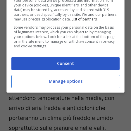
occidentali è attesa poca pioggia e le
Your personal data will be processed and information from
your device (cookies, unique identifiers, and other device
precipitazioni potrebbero essere sotto la
data) may be stored by, accessed by and shared with 319
partners, or used specifically by this site. We and our partners
may use precise geolocation data.
List of partners.
media. In generale le temperature saranno
Some vendors may process your personal data on the basis
nella media o poco al di sopra.
of legitimate interest, which you can object to by managing
your options below. Look for a link at the bottom of this page
or in the site menu to manage or withdraw consent in privacy
and cookie settings.
Per la restante parte dell’
autunno 2016
, le
precipitazioni dovrebbero essere nella
Consent
media stagionale o poco al di sopra, con il
passaggio di perturbazioni atlantiche
Manage options
alternate a periodi di tempo più stabile. Si
attendono temperature nella media, con
arrivo di aria fredda e anticicloni che
porteranno un clima più freddo e umido
soprattutto sulle pianure e nelle valli.