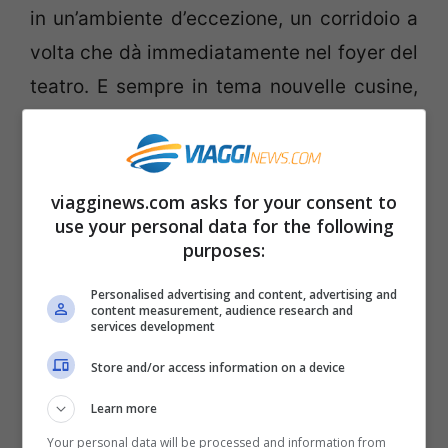
in un’ambiente d’eccezione, un corridoio a
volta che dà immediatamente nel foyer del
teatro. E sempre in tema nouvelle cusine,
la Fédération Française de Cuisine
Amateur offre in continuazione
corsi di
cucina gratuiti
in vari luoghi di Parigi, un
viagginews.com asks for your consent to
modo decisamente alternativo per
use your personal data for the following
purposes:
festeggiare la Pasqua!
Personalised advertising and content, advertising and
content measurement, audience research and
Inoltre,
per gli amanti del teatro e della
services development
cultura, la C
omédie Francaise offre
Store and/or access information on a device
biglietti per assistere alle opere in
Learn more
programma a soli 5 Euro
presentandosi
Your personal data will be processed and information from