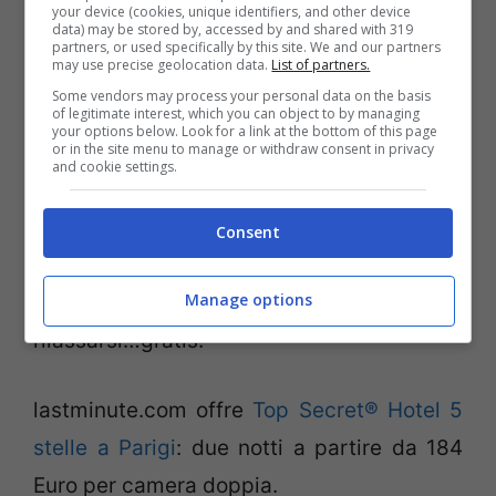
alle casse low cost un’ora prima dello
your device (cookies, unique identifiers, and other device
data) may be stored by, accessed by and shared with 319
spettacolo
…ma c’è da affrettarsi perchè la
partners, or used specifically by this site. We and our partners
may use precise geolocation data.
List of partners.
fila è sempre molto lunga!
Some vendors may process your personal data on the basis
of legitimate interest, which you can object to by managing
your options below. Look for a link at the bottom of this page
or in the site menu to manage or withdraw consent in privacy
Per chi il giorno di Pasqua volesse invece
and cookie settings.
trascorrerlo in totale relax, magari
leggendo un libro e bevendo un buon
Consent
bicchiere di vino, il
Jardin Flottant des
Manage options
berges de Seine
è il luogo ideale dove
rilassarsi…gratis!
lastminute.com offre
Top Secret® Hotel 5
stelle a Parigi
:
due
notti a partire
da 184
Euro
per camera doppia.