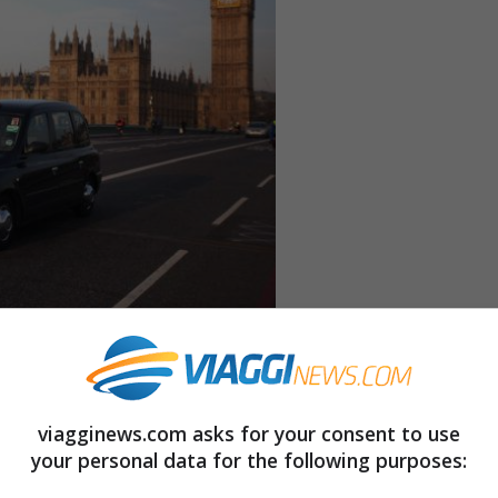
le…la primavera è servita!
C’è sempre un buon
che la capitale britannica è al primo posto
viagginews.com asks for your consent to use
your personal data for the following purposes:
i Top Secret Hotel
di lastminute.com!