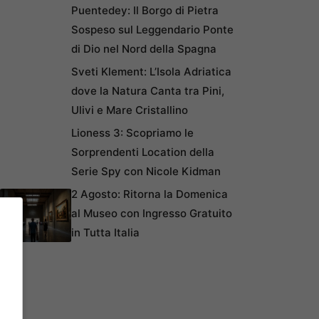
Puentedey: Il Borgo di Pietra
Sospeso sul Leggendario Ponte
di Dio nel Nord della Spagna
Sveti Klement: L’Isola Adriatica
dove la Natura Canta tra Pini,
Ulivi e Mare Cristallino
Lioness 3: Scopriamo le
Sorprendenti Location della
Serie Spy con Nicole Kidman
2 Agosto: Ritorna la Domenica
al Museo con Ingresso Gratuito
in Tutta Italia