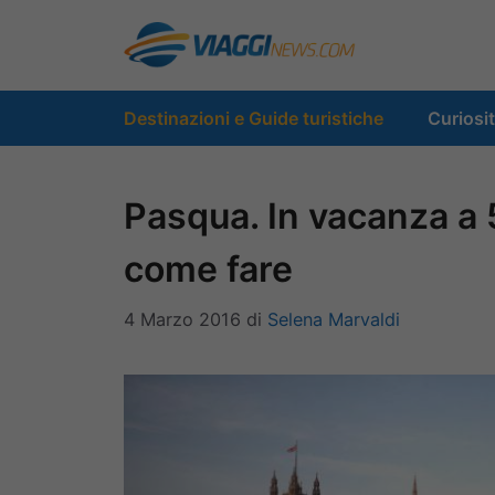
Vai
al
contenuto
Destinazioni e Guide turistiche
Curiosi
Pasqua. In vacanza a 5
come fare
4 Marzo 2016
di
Selena Marvaldi