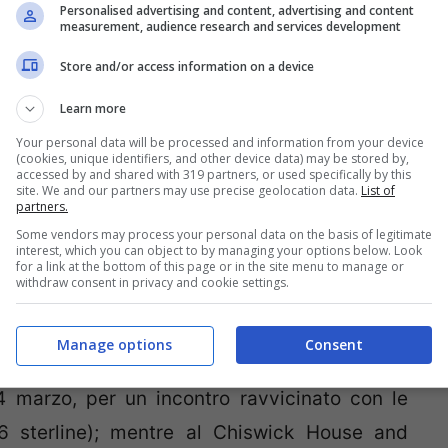
Personalised advertising and content, advertising and content
measurement, audience research and services development
rattutto per chi la sceglie per il weekend di
re e vedere senza spendere un capitale.
Store and/or access information on a device
Learn more
unt al London Wetland Centre
, un’occasione
Your personal data will be processed and information from your device
(cookies, unique identifiers, and other device data) may be stored by,
la natura in questo meraviglioso parco e al
accessed by and shared with 319 partners, or used specifically by this
site. We and our partners may use precise geolocation data.
List of
ato proprio per la Pasqua e scoprire dove si
partners.
tutto al costo di una solo 1 sterlina (per 5
Some vendors may process your personal data on the basis of legitimate
interest, which you can object to by managing your options below. Look
 potrenno costruire la propria papera di Lego
for a link at the bottom of this page or in the site menu to manage or
withdraw consent in privacy and cookie settings.
Manage options
Consent
l
Sensational Butterflies at the Natural History
24 marzo, per un incontro ravvicinato con le
 6 sterline); mentre al
Chiswick House and