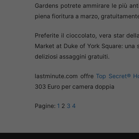
Gardens
potrete ammirare le più ant
piena fioritura a marzo, gratuitament
Preferite il cioccolato, vera star de
Market at Duke of York Square:
una s
deliziosi assaggini gratuiti.
lastminute.com offre
Top Secret® Ho
303 Euro
per camera doppia
Pagine:
1
2
3
4