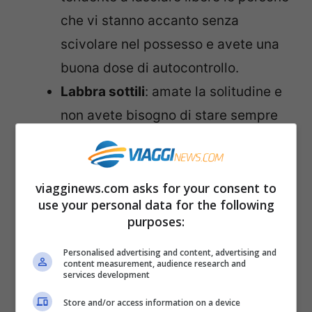
che vi stanno accanto senza
scivolare nel possesso e avete una
buona dose di autocontrollo.
Labbra sottili
: amate la solitudine e
non avete bisogno di stare sempre
in compagnia, anzi. Scegliete
sempre accuratamente le persone di
avere accanto e siete timidi solo
viagginews.com asks for your consent to
use your personal data for the following
all’apparenza: avete una personalità
purposes:
molto decisa e quasi autoritaria.
Personalised advertising and content, advertising and
Labbra carnose
: avete una
content measurement, audience research and
services development
personalità generosa. Siete persone
Store and/or access information on a device
leali ed estroversi, non fate mistero