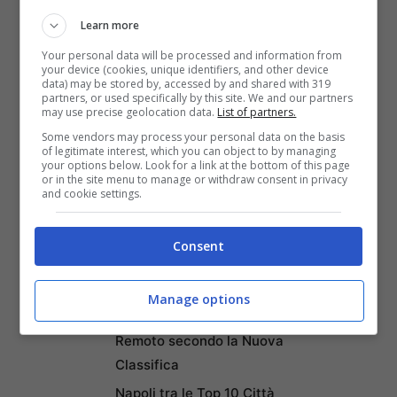
di ciò che siete e puntate a costruire
Learn more
rapporti positivi e duraturi. Avete
Your personal data will be processed and information from
your device (cookies, unique identifiers, and other device
un’ottima autostima e una creatività
data) may be stored by, accessed by and shared with 319
partners, or used specifically by this site. We and our partners
molto, molto forte!
may use precise geolocation data.
List of partners.
Some vendors may process your personal data on the basis
of legitimate interest, which you can object to by managing
Pagine:
1
2
3
your options below. Look for a link at the bottom of this page
or in the site menu to manage or withdraw consent in privacy
and cookie settings.
Consent
Articoli recenti
Ricominciare da Zero:
Ecco i 10 Paesi Migliori per
Manage options
Trasferirsi e Lavorare da
Remoto secondo la Nuova
Classifica
Napoli tra le Top 10 Città