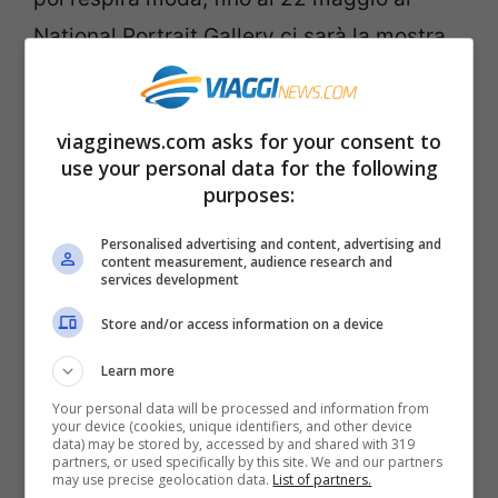
National Portrait Gallery ci sarà la mostra
“Vogue 100: A Century of Style”, con
stampe d’inizio secolo e servizi di moda
viagginews.com asks for your consent to
che hanno reso celebre la rivista.
use your personal data for the following
purposes:
Dici moda e dici
Parigi
: Avenue Montaigne
Personalised advertising and content, advertising and
con Rue du Faubourg Saint-Honoré è il
content measurement, audience research and
services development
luogo imprescindibile da vedere. Eppure
Store and/or access information on a device
non di soli vestiti vive l’uomo: per questo
potete concedervi una pausa al Choux
Learn more
d’Enfer, una pasticceria davvero
Your personal data will be processed and information from
your device (cookies, unique identifiers, and other device
insuperabile sia del punto di vista del
data) may be stored by, accessed by and shared with 319
partners, or used specifically by this site. We and our partners
may use precise geolocation data.
List of partners.
gusto sia per l’aria fashion che ci si respira.