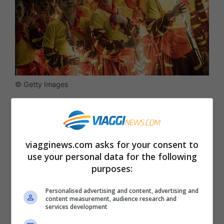
© Getty Images
Pagine:
1
2
3
4
5
6
7
8
9
10
viagginews.com asks for your consent to
use your personal data for the following
Articoli recenti
purposes:
Ricominciare da Zero:
Ecco i 10 Paesi Migliori per
Personalised advertising and content, advertising and
Trasferirsi e Lavorare da
content measurement, audience research and
services development
Remoto secondo la Nuova