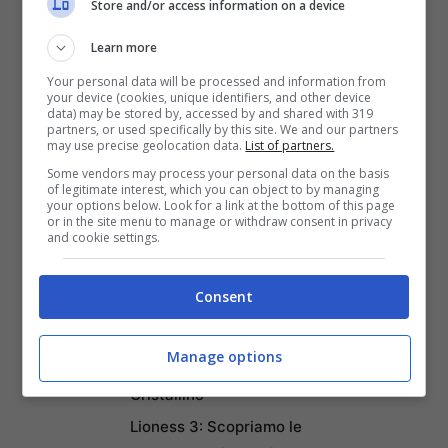
Classifica
Store and/or access information on a device
Napoli tra le Top 10 Città
Learn more
Mondiali per il Workcation
Your personal data will be processed and information from
2026: Cultura, Cibo e
your device (cookies, unique identifiers, and other device
data) may be stored by, accessed by and shared with 319
Trasporti Efficiente la
partners, or used specifically by this site. We and our partners
Rendono la Favorita
may use precise geolocation data.
List of partners.
Italiana
Some vendors may process your personal data on the basis
of legitimate interest, which you can object to by managing
Puentedey: Il Borgo di
your options below. Look for a link at the bottom of this page
or in the site menu to manage or withdraw consent in privacy
Pietra Sospeso sul
and cookie settings.
Leggendario Ponte di Dio
nel Nord della Spagna
Consent
Sveti Klement: L’Isola
Adriatica dove la Natura
Manage options
Canta tra Pini, Ulivi e Mare
Cristallino
Lioness 3: Scopriamo le