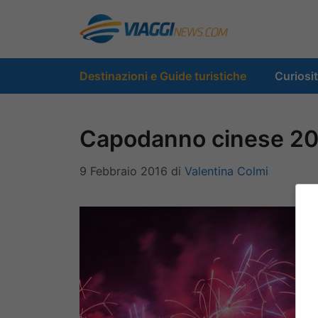
Vai
al
contenuto
Destinazioni e Guide turistiche
Curiosi
Capodanno cinese 2016
9 Febbraio 2016
di
Valentina Colmi