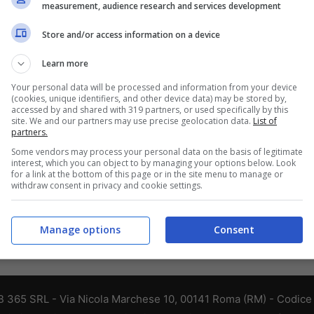
measurement, audience research and services development
Store and/or access information on a device
Learn more
Your personal data will be processed and information from your device
(cookies, unique identifiers, and other device data) may be stored by,
accessed by and shared with 319 partners, or used specifically by this
site. We and our partners may use precise geolocation data.
List of
partners.
Some vendors may process your personal data on the basis of legitimate
interest, which you can object to by managing your options below. Look
for a link at the bottom of this page or in the site menu to manage or
withdraw consent in privacy and cookie settings.
Manage options
Consent
 365 SRL - Via Nicola Marchese 10, 00141 Roma (RM) - Codice F