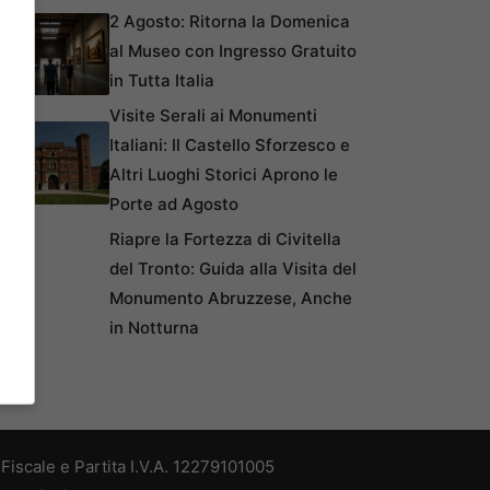
2 Agosto: Ritorna la Domenica
al Museo con Ingresso Gratuito
in Tutta Italia
Visite Serali ai Monumenti
Italiani: Il Castello Sforzesco e
Altri Luoghi Storici Aprono le
Porte ad Agosto
Riapre la Fortezza di Civitella
del Tronto: Guida alla Visita del
Monumento Abruzzese, Anche
in Notturna
iscale e Partita I.V.A. 12279101005