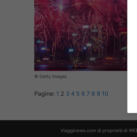
© Getty Images
Pagine:
1
2
3
4
5
6
7
8
9
10
Viagginews.com di proprietà di WEB