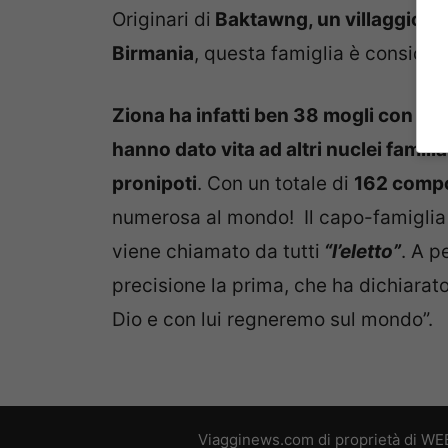
Originari di
Baktawng, un villaggio a n
Birmania
, questa famiglia è consider
Ziona ha infatti ben 38 mogli con rel
hanno dato vita ad altri nuclei familia
pronipoti
. Con un totale di
162 comp
numerosa al mondo! Il capo-famiglia è
viene chiamato da tutti
“l’eletto”
. A p
precisione la prima, che ha dichiarato
Dio e con lui regneremo sul mondo”.
Viagginews.com di proprietà di WEB