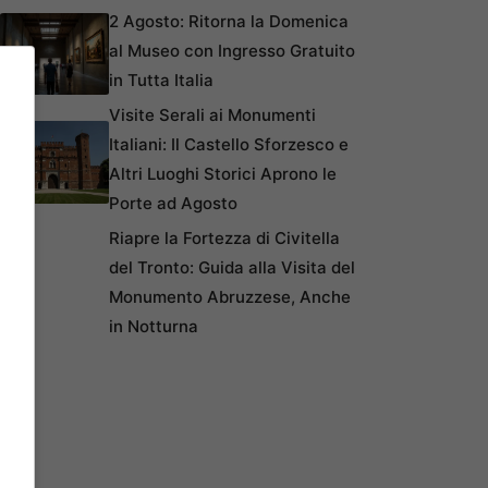
2 Agosto: Ritorna la Domenica
al Museo con Ingresso Gratuito
in Tutta Italia
Visite Serali ai Monumenti
Italiani: Il Castello Sforzesco e
Altri Luoghi Storici Aprono le
Porte ad Agosto
Riapre la Fortezza di Civitella
del Tronto: Guida alla Visita del
Monumento Abruzzese, Anche
in Notturna