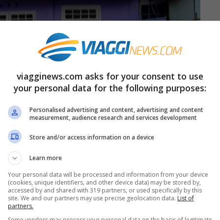
viagginews.com asks for your consent to use
your personal data for the following purposes:
Personalised advertising and content, advertising and content
measurement, audience research and services development
Store and/or access information on a device
 una moglie, ma 38
, con relativi parenti,
Learn more
robabilmente alla maggior parte di voi sì,
Your personal data will be processed and information from your device
ibù”, è proprio il caso di dirlo, della famiglia
(cookies, unique identifiers, and other device data) may be stored by,
accessed by and shared with 319 partners, or used specifically by this
site. We and our partners may use precise geolocation data.
List of
partners.
Some vendors may process your personal data on the basis of legitimate