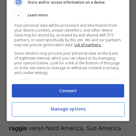
Store and/or access information on a device
Cityliner il 21 luglio è stato raggiunto un
Learn more
accordo con importanti miglioramenti con
Your personal data will be processed and information from
6 organizzazioni sindacali. Inoltre, l’ipotesi
your device (cookies, unique identifiers, and other device
data) may be stored by, accessed by and shared with 319
dei mille esuberi nel 2016 è frutto di pura
partners, or used specifically by this site. We and our partners
may use precise geolocation data.
List of partners.
fantasia e priva di qualsiasi sostanza”.
Some vendors may process your personal data on the basis
of legitimate interest, which you can object to by managing
your options below. Look for a link at the bottom of this page
In conseguenza dello sciopero, la
or in the site menu to manage or withdraw consent in privacy
and cookie settings.
compagnia aerea ha
cancellato circa il
15% dei voli
previsti nella giornata di
Consent
venerdì 24 luglio,
di corto e medio raggio
.
La compagnia riferisce che “
non è prevista
Manage options
alcuna cancellazione per i voli di lungo
raggio
verso Nord America, Sud America