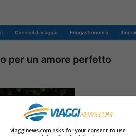
tà
Consigli di viaggio
Enogastronomia
Itinera
cio per un amore perfetto
viagginews.com asks for your consent to use