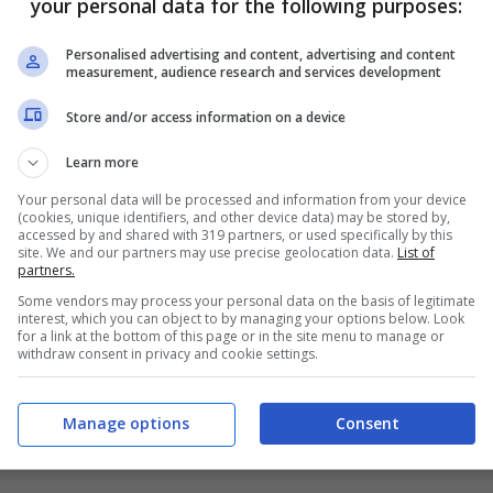
your personal data for the following purposes:
Personalised advertising and content, advertising and content
measurement, audience research and services development
Store and/or access information on a device
Learn more
Your personal data will be processed and information from your device
(cookies, unique identifiers, and other device data) may be stored by,
accessed by and shared with 319 partners, or used specifically by this
site. We and our partners may use precise geolocation data.
List of
partners.
Some vendors may process your personal data on the basis of legitimate
lla strada per gli innamorati più famosa d’Italia.
interest, which you can object to by managing your options below. Look
for a link at the bottom of this page or in the site menu to manage or
a dove il panorama è mozzafiato con la vista
withdraw consent in privacy and cookie settings.
Manage options
Consent