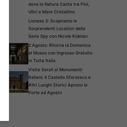
dove la Natura Canta tra Pini,
Ulivi e Mare Cristallino
Lioness 3: Scopriamo le
Sorprendenti Location della
Serie Spy con Nicole Kidman
2 Agosto: Ritorna la Domenica
al Museo con Ingresso Gratuito
in Tutta Italia
Visite Serali ai Monumenti
Italiani: Il Castello Sforzesco e
Altri Luoghi Storici Aprono le
Porte ad Agosto