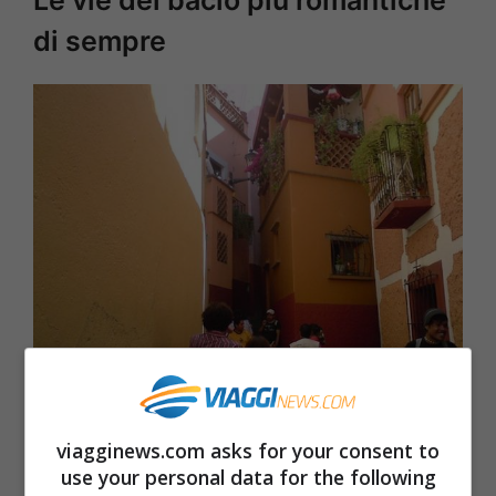
Le vie del bacio più romantiche
di sempre
Dal web
viagginews.com asks for your consent to
use your personal data for the following
1)
L’amore al balcone, Messico
: siamo