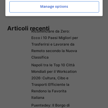
Pagine:
1
2
3
4
5
Manage options
Articoli recenti
Ricominciare da Zero:
Ecco i 10 Paesi Migliori per
Trasferirsi e Lavorare da
Remoto secondo la Nuova
Classifica
Napoli tra le Top 10 Città
Mondiali per il Workcation
2026: Cultura, Cibo e
Trasporti Efficiente la
Rendono la Favorita
Italiana
Puentedey: Il Borgo di