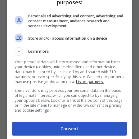
purposes:
a
Guanajuato,
in una via chiamata
callejon
Personalised advertising and content, advertising and
del beso.
Si tratta di una viuzza tra due
content measurement, audience research and
services development
case gialle dove leggenda narra che due
Store and/or access information on a device
giovani, Luis e Carmen, vivessero il proprio
amore contrastato dal padre di lei
Learn more
scambiandosi baci dalle rispettive case,
Your personal data will be processed and information from
your device (cookies, unique identifiers, and other device
una di fronte all’altra nella via. Quando
data) may be stored by, accessed by and shared with 319
partners, or used specifically by this site. We and our partners
l’uomo scoprì la tresca, ammazzò la figlia
may use precise geolocation data.
List of partners.
Some vendors may process your personal data on the basis
davanti agli occhi dell’innamorato che le
of legitimate interest, which you can object to by managing
your options below. Look for a link at the bottom of this page
mandò un ultimo bacio. Un amore alla
or in the site menu to manage or withdraw consent in privacy
and cookie settings.
“Romeo e Giulietta” che non è stato
attaccato nemmeno dalla morte.
Consent