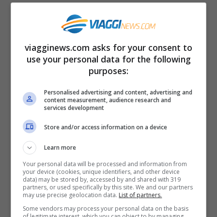
Barcellona
(Spagna)- La
città di
Gaudì
il quale ha progettato diversi
edifici davvero unici come la
viagginews.com asks for your consent to
Sagrada Familia
, famosa in tutto il
use your personal data for the following
purposes:
mondo, e ancora
Casa Batllò, Casa
Milà
e il bellissimo
Parco Güell
.
Personalised advertising and content, advertising and
content measurement, audience research and
Assolutamente da bere un bicchiere
services development
di sangria passeggiando sulla
Store and/or access information on a device
Ramblas in mezzo ai tanti artisti di
Learn more
strada.
Your personal data will be processed and information from
Goreme
(Turchia)- Si tratta di una
your device (cookies, unique identifiers, and other device
data) may be stored by, accessed by and shared with 319
partners, or used specifically by this site. We and our partners
città letteralmente scavata nella
may use precise geolocation data.
List of partners.
roccia vulcanica. Qui si trova il
Some vendors may process your personal data on the basis
of legitimate interest, which you can object to by managing