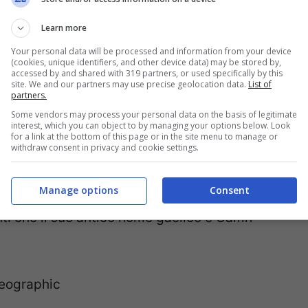
Verne
che la usò come location per il finale di
Learn more
i
Felix Mendelssohn, William Turner, John
Your personal data will be processed and information from your device
, Brahms e molti altri.
(cookies, unique identifiers, and other device data) may be stored by,
accessed by and shared with 319 partners, or used specifically by this
site. We and our partners may use precise geolocation data.
List of
partners.
- La Grotta di Fingal a prima vista potrebbe
Some vendors may process your personal data on the basis of legitimate
e colonne perfettamente esagonali
interest, which you can object to by managing your options below. Look
for a link at the bottom of this page or in the site menu to manage or
mbrano frutto del genio di un Leonardo o di un
withdraw consent in privacy and cookie settings.
a deriva da un’antica colata lavica poi
Manage options
Consent
sima forma
. Le onde che risuonano all’interno
nti che il suo antico nome gaelico è Uamh-
Geographic