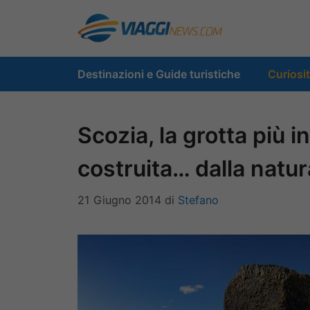
Vai
al
contenuto
Destinazioni e Guide turistiche
Curiosi
Scozia, la grotta più i
costruita… dalla natur
21 Giugno 2014
di
Stefano