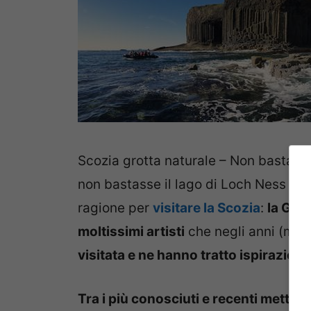
Scozia grotta naturale – Non bastasser
non bastasse il lago di Loch Ness e il
ragione per
visitare la Scozia
:
la Grot
moltissimi artisti
che negli anni (ma s
visitata e ne hanno tratto ispirazione
Tra i più conosciuti e recenti mettia