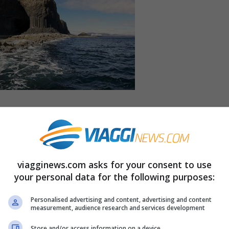
o i castelli e magnifici paesaggi circostanti,
 suo mostro leggendario, ora avete un’altra
ta di Fingal
. Una grotta in grado di
ispirare
viagginews.com asks for your consent to use
arebbe più corretto dire secoli)
l’hanno
your personal data for the following purposes:
.
Personalised advertising and content, advertising and content
measurement, audience research and services development
mo sicuramente i Pink Floyd
che ne hanno
Store and/or access information on a device