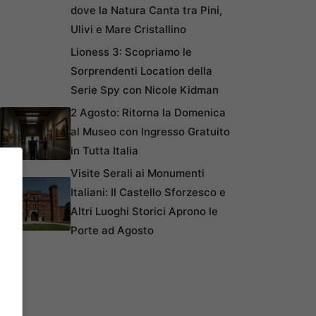
dove la Natura Canta tra Pini,
Ulivi e Mare Cristallino
Lioness 3: Scopriamo le
Sorprendenti Location della
Serie Spy con Nicole Kidman
2 Agosto: Ritorna la Domenica
al Museo con Ingresso Gratuito
in Tutta Italia
Visite Serali ai Monumenti
Italiani: Il Castello Sforzesco e
Altri Luoghi Storici Aprono le
Porte ad Agosto