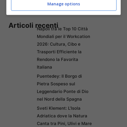
Manage options
Articoli recenti
Napoli tra le Top 10 Città
Mondiali per il Workcation
2026: Cultura, Cibo e
Trasporti Efficiente la
Rendono la Favorita
Italiana
Puentedey: Il Borgo di
Pietra Sospeso sul
Leggendario Ponte di Dio
nel Nord della Spagna
Sveti Klement: L’Isola
Adriatica dove la Natura
Canta tra Pini, Ulivi e Mare