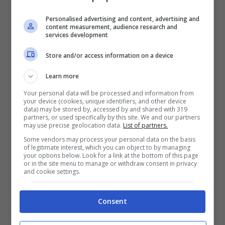
Londra
a 245 dollari, ora quota la classe
economica dalla Grande Mela a 1400
Personalised advertising and content, advertising and
content measurement, audience research and
dollari mentre la prima classe è arrivata a
services development
1900 dollari.
Store and/or access information on a device
Learn more
Insomma questo
Royal Wedding
si
Your personal data will be processed and information from
preannuncia caro non solo per la Corona
your device (cookies, unique identifiers, and other device
data) may be stored by, accessed by and shared with 319
Inglese ma anche per chiunque intenda
partners, or used specifically by this site. We and our partners
may use precise geolocation data.
List of partners.
volare a Londra per sbirciare tra la platea
Some vendors may process your personal data on the basis
of legitimate interest, which you can object to by managing
di blasonati invitati: se si voleva arrivare a
your options below. Look for a link at the bottom of this page
or in the site menu to manage or withdraw consent in privacy
Westminster
per il 29 Aprile sarebbe stato
and cookie settings.
meglio muoversi con netto anticipo.
Consent
Francesca Testa