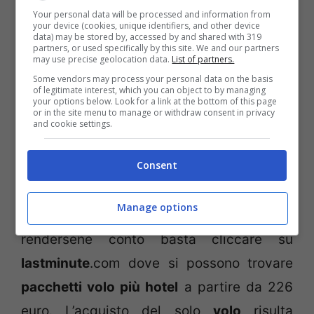
Your personal data will be processed and information from
your device (cookies, unique identifiers, and other device
Voli low cost
data) may be stored by, accessed by and shared with 319
partners, or used specifically by this site. We and our partners
may use precise geolocation data.
List of partners.
Data l’occasione speciale coloro che
Some vendors may process your personal data on the basis
of legitimate interest, which you can object to by managing
amano organizzare da sé il proprio
viaggio
your options below. Look for a link at the bottom of this page
or in the site menu to manage or withdraw consent in privacy
avranno comunque la possibilità di partire
and cookie settings.
a
prezzi
molto vantaggiosi. Per attirare i
Consent
turisti nella capitale del
Regno Unito
, le
compagnie low cost
hanno infatti
Manage options
proposto prezzi davvero allettanti. Per
rendersene conto basta cliccare su
lastminute
.com dove si possono trovare
pacchetti volo più hotel
a partire da 226
euro. L’acquisto del solo
volo
risulta