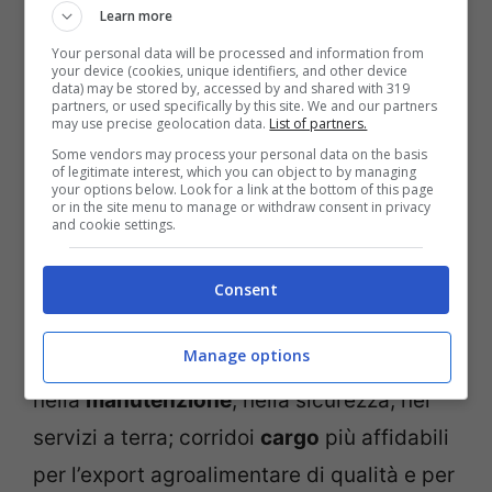
Learn more
globali, qui pensati per le specificità
Your personal data will be processed and information from
dell’altopiano: altitudine, condizioni meteo,
your device (cookies, unique identifiers, and other device
data) may be stored by, accessed by and shared with 319
flussi stagionali.
partners, or used specifically by this site. We and our partners
may use precise geolocation data.
List of partners.
Some vendors may process your personal data on the basis
of legitimate interest, which you can object to by managing
I numeri, quando si muovono, cambiano le
your options below. Look for a link at the bottom of this page
or in the site menu to manage or withdraw consent in privacy
abitudini. Più
connettività
significa voli
and cookie settings.
diretti su città africane oggi collegate con
fatica, tratte point-to-point che diventano
Consent
sostenibili, tariffe più competitive.
Manage options
Significa anche opportunità: posti di lavoro
nella
manutenzione
, nella sicurezza, nei
servizi a terra; corridoi
cargo
più affidabili
per l’export agroalimentare di qualità e per