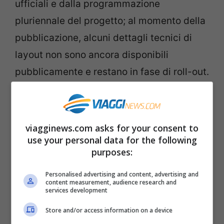
ufficiali e dalla programmazione
pluriennale del progetto; al momento della
pubblicazione, alcuni dettagli tecnici di
layout non sono ancora disponibili
pubblicamente e restano in fase di roll-out.
È importante dirlo con chiarezza.
Un sistema multi-terminal modulare;
viagginews.com asks for your consent to
processi digitali, dalla
biometria
al bag
use your personal data for the following
purposes:
drop autonomo; una dorsale tecnologica
per ridurre tempi di connessione; aree
Personalised advertising and content, advertising and
content measurement, audience research and
cargo e logistiche integrate con i parchi
services development
industriali lungo il corridoio Addis–Modjo.
Store and/or access information on a device
Elementi ormai standard nei mega scali