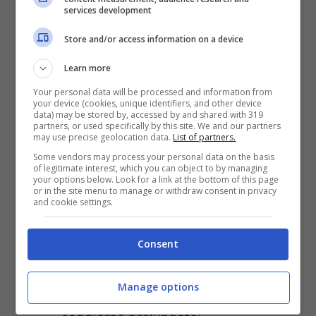
sono uguali. Una buona
assicurazione per
services development
un soggiorno negli USA
deve prevedere
Store and/or access information on a device
coperture
ampie e flessibili,
Learn more
compatibilmente con il proprio budget
. Gli
Your personal data will be processed and information from
your device (cookies, unique identifiers, and other device
elementi fondamentali da verificare prima
data) may be stored by, accessed by and shared with 319
partners, or used specifically by this site. We and our partners
di
sottoscrivere la polizza viaggi
sono:
may use precise geolocation data.
List of partners.
Some vendors may process your personal data on the basis
of legitimate interest, which you can object to by managing
Copertura spese mediche elevate
: è
your options below. Look for a link at the bottom of this page
or in the site menu to manage or withdraw consent in privacy
consigliabile scegliere polizze con
and cookie settings.
massimali di almeno
000 euro
, ma
Consent
molte compagnie propongono anche
coperture illimitate, più adatte al
Manage options
contesto statunitense e a un