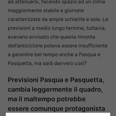
ad attenuarsi, facendo spazio ad un clima
maggiormente stabile e giornate
caratterizzate da ampie schiarite e sole. Le
previsioni a medio lungo termine, tuttavia,
avevano avvisato che questa rimonta
dell’anticiclone poteva essere insufficiente
a garantire bel tempo anche a Pasqua e
Pasquetta, ma sarà davvero così?
Previsioni Pasqua e Pasquetta,
cambia leggermente il quadro,
ma il maltempo potrebbe
essere comunque protagonista