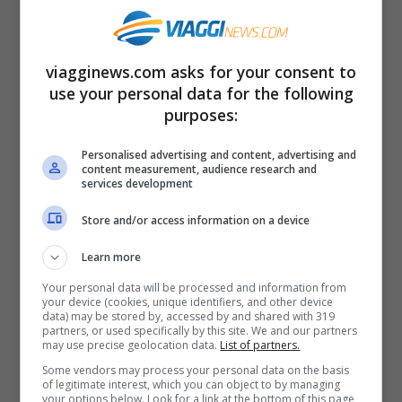
Data la distanza tra la previsione originaria
e i giorni festivi, i meteorologi avevano
viagginews.com asks for your consent to
chiarito che la situazione poteva essere
use your personal data for the following
purposes:
suscettibile di modifiche e che dunque il
maltempo probabile (era stato dato un
Personalised advertising and content, advertising and
content measurement, audience research and
65% di probabilità) poteva anche non
services development
presentarsi. Oggi che siamo decisamente
Store and/or access information on a device
più vicini alla data fatidica, le previsioni
Learn more
sono sicuramente più affidabili e ciò che
Your personal data will be processed and information from
mostrano rende felici gli italiani solo in
your device (cookies, unique identifiers, and other device
data) may be stored by, accessed by and shared with 319
parte.
partners, or used specifically by this site. We and our partners
may use precise geolocation data.
List of partners.
Some vendors may process your personal data on the basis
of legitimate interest, which you can object to by managing
your options below. Look for a link at the bottom of this page