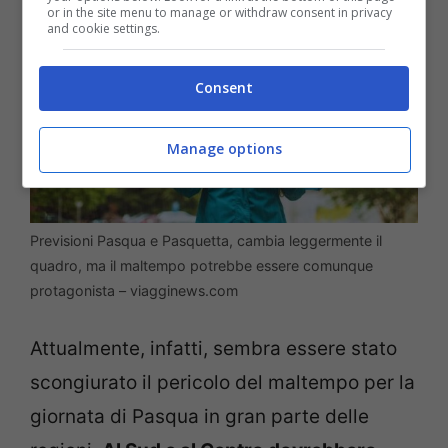
or in the site menu to manage or withdraw consent in privacy
and cookie settings.
Consent
Manage options
Previsioni Pasqua e Pasquetta, cambia leggermente il
quadro, ma il maltempo potrebbe essere comunque
protagonista – viagginews.com
Attualmente, infatti, sembra essere stato
scongiurato il pericolo del maltempo per la
giornata di Pasqua in gran parte delle