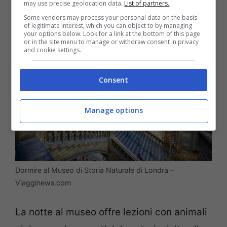
may use precise geolocation data.
List of partners.
sapere.
Some vendors may process your personal data on the basis
of legitimate interest, which you can object to by managing
your options below. Look for a link at the bottom of this page
or in the site menu to manage or withdraw consent in privacy
and cookie settings.
Consent
Manage options
Dormire al Museo di Storia Naturale di Londra –
Viagginews.com
La notte al museo offre lezioni con animali