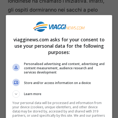
londinese ha chiamato l’iniziativa. Infatti,
gli ospiti dormiranno nei sacchi a pelo
stesi nella grande sala di ingresso, sotto lo
scheletro appeso di un grosso dinosauro.
viagginews.com asks for your consent to
Come nei maggiori musei di Londra, anche
use your personal data for the following
purposes:
l’ingresso al Museo di Storia Naturale è
gratuito
, per accedere ad alcune sezioni,
Personalised advertising and content, advertising and
content measurement, audience research and
tuttavia, si paga un biglietto. Anche
per
services development
passare la notte al museo si paga
, e
Store and/or access information on a device
nemmeno poco, ma l’esperienza offre
Learn more
molte iniziative e ha un fascino unico e
Your personal data will be processed and information from
irripetibile. Di seguito trovate i dettagli
your device (cookies, unique identifiers, and other device
data) may be stored by, accessed by and shared with 319
dell’iniziativa e tutto quello che bisogna
partners, or used specifically by this site. We and our partners