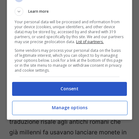
Learn more
Your personal data will be processed and information from
your device (cookies, unique identifiers, and other device
data) may be stored by, accessed by and shared with 319
partners, or used specifically by this site. We and our partners
may use precise geolocation data.
List of partners.
Some vendors may process your personal data on the basis
of legitimate interest, which you can object to by managing
your options below. Look for a link at the bottom of this page
or in the site menu to manage or withdraw consent in privacy
and cookie settings.
Tremila euro al giorno nella Fontana di Trevi
Consent
(viagginews.com)
Manage options
Secondo gli storici l’origine di questa
traduzione risale agli antichi romani che
già millenni fa usavano lanciare monete in