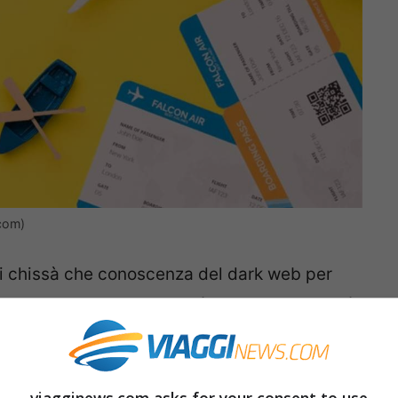
.com)
di chissà che conoscenza del dark web per
o scontato!
Solo del proprio smartphone e di
pronti a scoprire come risparmiare insieme a
viagginews.com asks for your consent to use