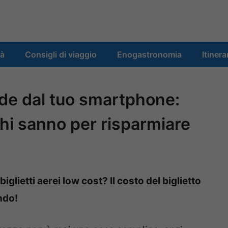
tà
Consigli di viaggio
Enogastronomia
Itinera
ende dal tuo smartphone:
chi sanno per risparmiare
lietti aerei low cost? Il costo del biglietto
ndo!