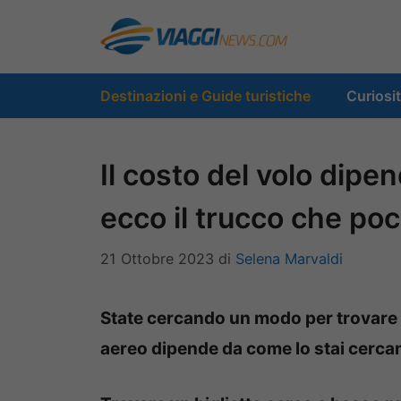
Vai
al
contenuto
Destinazioni e Guide turistiche
Curiosi
Il costo del volo dip
ecco il trucco che po
21 Ottobre 2023
di
Selena Marvaldi
State cercando un modo per trovare big
aereo dipende da come lo stai cerca