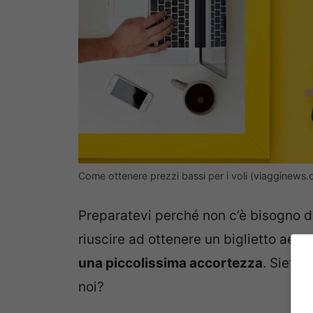
Come ottenere prezzi bassi per i voli (viagginews
Preparatevi perché non c’è bisogno 
riuscire ad ottenere un biglietto aere
una piccolissima accortezza
. Siete 
noi?