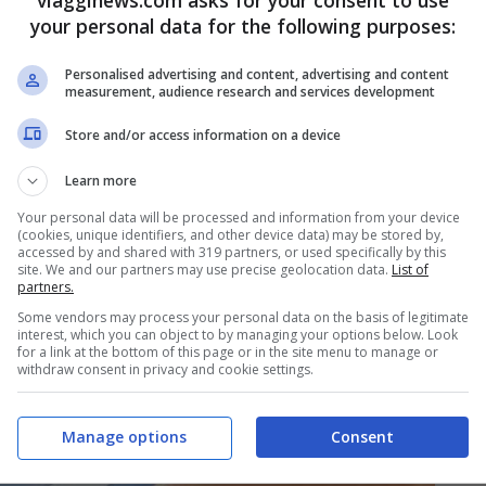
your personal data for the following purposes:
osa dipende e come spendere meno
Personalised advertising and content, advertising and content
ei biglietti aerei cambiano a seconda del
measurement, audience research and services development
l’ora
. Ciò che è emerso ultimamente è che c’è
Store and/or access information on a device
e sul prezzo del biglietto:
lo strumento che si
Learn more
Your personal data will be processed and information from your device
(cookies, unique identifiers, and other device data) may be stored by,
accessed by and shared with 319 partners, or used specifically by this
site. We and our partners may use precise geolocation data.
List of
partners.
Some vendors may process your personal data on the basis of legitimate
interest, which you can object to by managing your options below. Look
for a link at the bottom of this page or in the site menu to manage or
withdraw consent in privacy and cookie settings.
Manage options
Consent