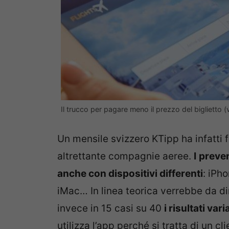
Il trucco per pagare meno il prezzo del biglietto
Un mensile svizzero KTipp ha infatti fa
altrettante compagnie aeree.
I
prevent
anche con dispositivi differenti
: iPh
iMac… In linea teorica verrebbe da d
invece in 15 casi su 40
i risultati var
utilizza l’app perché si tratta di un cli