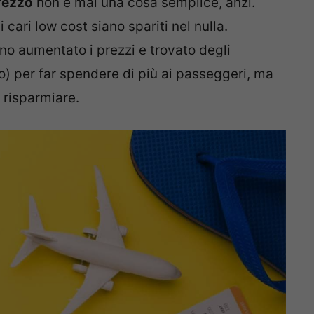
prezzo
non è mai una cosa semplice, anzi.
ari low cost siano spariti nel nulla.
o aumentato i prezzi e trovato degli
 per far spendere di più ai passeggeri, ma
 risparmiare.