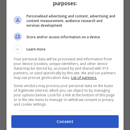
purposes:
Personalised advertising and content, advertising and
content measurement, audience research and
services development
Store and/or access information on a device
Learn more
Your personal data will be processed and information from
your device (cookies, unique identifiers, and other device
data) may be stored by, accessed by and shared with 319
partners, or used specifically by this site. We and our partners
may use precise geolocation data.
List of partners.
Some vendors may process your personal data on the basis
of legitimate interest, which you can object to by managing
your options below. Look for a link at the bottom of this page
Il Treno Reale di Palazzo Variggiana è una location unica in
or in the site menu to manage or withdraw consent in privacy
and cookie settings.
Italia in cui cenare – Viagginews.com
Portato poi a Bologna con un trasporto
Consent