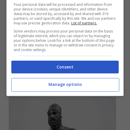
colonna del tempio (l’edificio più
Your personal data will be processed and information from
your device (cookies, unique identifiers, and other device
importante del santuario). È l’unica rimasta
data) may be stored by, accessed by and shared with 319
partners, or used specifically by this site. We and our partners
may use precise geolocation data.
List of partners.
in piedi delle 48 colonne doriche originarie,
Some vendors may process your personal data on the basis
quasi a testimoniare l’antico splendore
of legitimate interest, which you can object to by managing
your options below. Look for a link at the bottom of this page
dell’edificio. Il perimetro dell’intera
or in the site menu to manage or withdraw consent in privacy
and cookie settings.
struttura è comunque tuttora visibile. In
passato il santuario era un luogo di culto
Consent
molto venerato, frequentato anche da
Pitagora.
Manage options