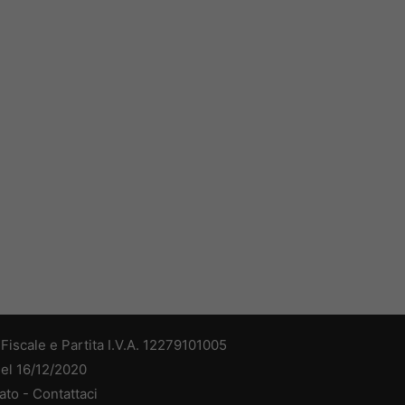
iscale e Partita I.V.A. 12279101005
del 16/12/2020
ato -
Contattaci