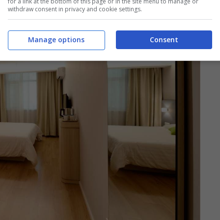
for a link at the bottom of this page or in the site menu to manage or
withdraw consent in privacy and cookie settings.
Manage options
Consent