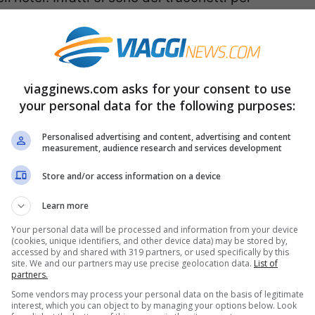
fare così una vacanza low cost con i fiocchi
viagginews.com asks for your consent to use
bergo spendendo poco
your personal data for the following purposes:
per
risparmiare sul costo dell’hotel
è fare una
Personalised advertising and content, advertising and content
measurement, audience research and services development
 che si trovano su internet. Infatti questi
zie di viaggio online che ti permettono ti
Store and/or access information on a device
tre strutture ricettive offrendo sconti e
Learn more
 tranquillità la soluzione migliore che fa al
Your personal data will be processed and information from your device
(cookies, unique identifiers, and other device data) may be stored by,
accessed by and shared with 319 partners, or used specifically by this
site. We and our partners may use precise geolocation data.
List of
partners.
Some vendors may process your personal data on the basis of legitimate
interest, which you can object to by managing your options below. Look