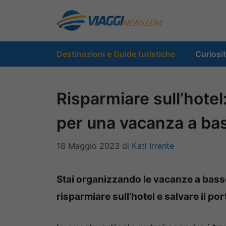
Vai
al
contenuto
Destinazioni e Guide turistiche
Curiosi
Risparmiare sull’hotel
per una vacanza a ba
18 Maggio 2023
di
Kati Irrente
Stai organizzando le vacanze a bass
risparmiare sull’hotel e salvare il por