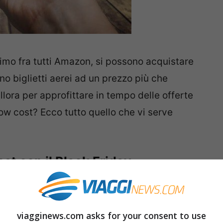
 primo fra tutti Amazon, si possono acquistare
ino biglietti aerei ad un prezzo più che
llora per approfittare in tempo delle offerte
low cost? Ecco tutto quello che vi serve
st con il Black Friday
 venerdì 27 novembre. Questo è il giorno del
care della mezzanotte svariate compagnie
viagginews.com asks for your consent to use
a prezzi super convenienti e molto scontati. Il