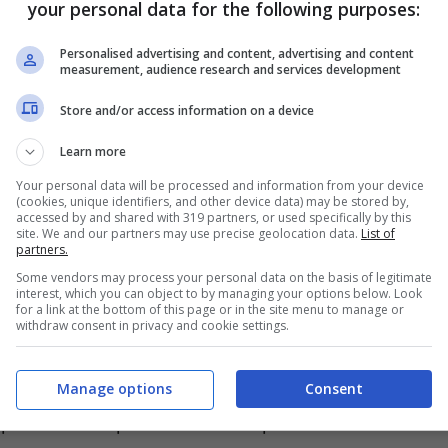
your personal data for the following purposes:
io delle offerte e indica anche l’inizio dello
Personalised advertising and content, advertising and content
di oltre a comprare un biglietto aereo
measurement, audience research and services development
ine anche tante idee regalo meravigliose per
Store and/or access information on a device
atale.
Learn more
Your personal data will be processed and information from your device
(cookies, unique identifiers, and other device data) may be stored by,
accessed by and shared with 319 partners, or used specifically by this
site. We and our partners may use precise geolocation data.
List of
partners.
et, Ryanair, Volotea, Tap Portugal, Wizz Air,
Some vendors may process your personal data on the basis of legitimate
nno delle promozioni dedicate proprio a chi
interest, which you can object to by managing your options below. Look
for a link at the bottom of this page or in the site menu to manage or
te del 27 novembre, ma in alcuni casi anche a
withdraw consent in privacy and cookie settings.
piazzarsi davanti al computer e cliccare
lche posto. Infatti le offerte saranno quasi
Manage options
Consent
specifici a disposizione. Il tempismo diventa