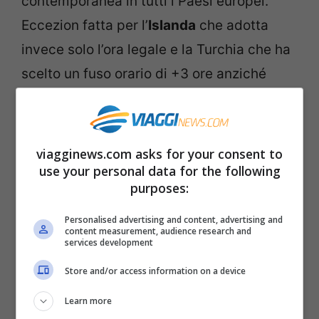
contemporanea in tutti i Paesi europei.
Eccezion fatta per l’
Islanda
che adotta
invece solo l’ora legale e la Turchia che ha
scelto un fuso orario di +3 ore anziché
quello da +2 che le apparteneva per la sua
posizione geografica. Ma
sono tanti i Paesi
che non l’adottano.
viagginews.com asks for your consent to
use your personal data for the following
purposes:
Personalised advertising and content, advertising and
content measurement, audience research and
services development
Store and/or access information on a device
Learn more