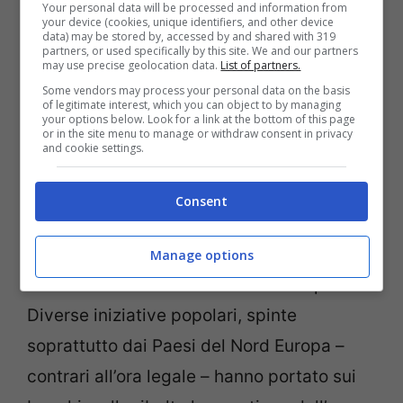
Your personal data will be processed and information from
your device (cookies, unique identifiers, and other device
data) may be stored by, accessed by and shared with 319
partners, or used specifically by this site. We and our partners
may use precise geolocation data.
List of partners.
Con l’ora solare il tramonto è sempre prima
Some vendors may process your personal data on the basis
of legitimate interest, which you can object to by managing
your options below. Look for a link at the bottom of this page
or in the site menu to manage or withdraw consent in privacy
Abolizione dell’ora legale:
and cookie settings.
quando avverrà
Consent
Se ne parla da diversi anni ma l’
abolizione
dell’ora legale
o del cambio d’ora non è mai
Manage options
stata ratificata dal Parlamento Europeo.
Diverse iniziative popolari, spinte
soprattutto dai Paesi del Nord Europa –
contrari all’ora legale – hanno portato sui