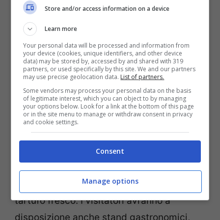
31 ottobre e 1, 5, 6, 12 e 13 novembre
Store and/or access information on a device
2022
. Si tratta della manifestazione
Learn more
dedicata al tartufo più importante delle
Your personal data will be processed and information from
Marche e la più conosciuta a livello
your device (cookies, unique identifiers, and other device
data) may be stored by, accessed by and shared with 319
nazionale. L’evento è un importante
partners, or used specifically by this site. We and our partners
may use precise geolocation data.
List of partners.
appuntamento per la promozione e la
Some vendors may process your personal data on the basis
of legitimate interest, which you can object to by managing
commercializzazione del Tartufo Bianco a
your options below. Look for a link at the bottom of this page
or in the site menu to manage or withdraw consent in privacy
livello nazionale e internazionale. Infatti
and cookie settings.
Acqualagna è la sede di raccolta dei 2/3
dell’intera produzione nazionale. Nella
Consent
piazza principale della cittadina sarà
Manage options
allestito il mercato per la vendita del
tartufo fresco. I visitatori avranno a
disposizione anche stand gastronomici,