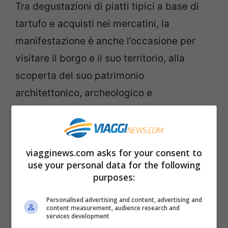
Tra degustazioni di piatti tipici a base di
tartufo e acquisti nei mercatini, la
manifestazione è anche l’occasione per
visitare il borgo e il suo territorio, alla
scoperta del suo patrimonio
architettonico, archeologico e
naturalistico. In programma anche stand
dedicati all’artigianato, mostre. eventi
culturali, spettacoli e tante attività per
viagginews.com asks for your consent to
bambini.
use your personal data for the following
purposes:
Fiera Nazionale del Tartufo Bianco di
Personalised advertising and content, advertising and
content measurement, audience research and
Acqualagna (Pesaro-Urbino), 23, 29, 30 e
services development