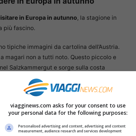
dere in Europa in autunno
isitare in Europa in autunno
, la stagione in
a più fascino.
no tipiche immagini da cartolina dell’Austria.
 magari non a tutti noto. Questo piccolo e
 nel Salzkammergut e sorge sulla costa
ui prende il nome. Il suo profilo caratteristico
sa luterana e dalle tipiche case di montagna
che si specchiano sul lago e si arrampicano
viagginews.com asks for your consent to use
tta per visitare questo luogo ma con i colori
your personal data for the following purposes:
o da fiaba.
Personalised advertising and content, advertising and content
measurement, audience research and services development