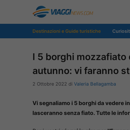
Vai
al
contenuto
Destinazioni e Guide turistiche
Curiosi
I 5 borghi mozzafiato 
autunno: vi faranno st
2 Ottobre 2022
di
Valeria Bellagamba
Vi segnaliamo i 5 borghi da vedere i
lasceranno senza fiato. Tutte le info