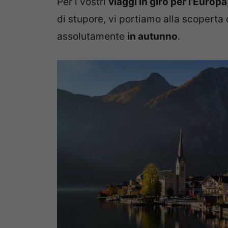
Per i vostri
viaggi in giro per l’Europa
di stupore, vi portiamo alla scoperta
assolutamente
in autunno
.