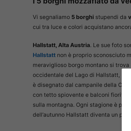
I 5 borghi mozzafiato da ve
Vi segnaliamo
5 borghi
stupendi da
v
cui tra luce e colori acquistano ancor
Hallstatt, Alta Austria
. Le sue foto so
Hallstatt
non è proprio sconosciuto ma
meraviglioso borgo montano si trova
occidentale del Lago di Hallstatt, da c
è disegnato dal campanile della Chie
con tetto spiovente e balconi fioriti 
sulla montagna. Ogni stagione è perfe
dell’autunno Hallstatt diventa un post