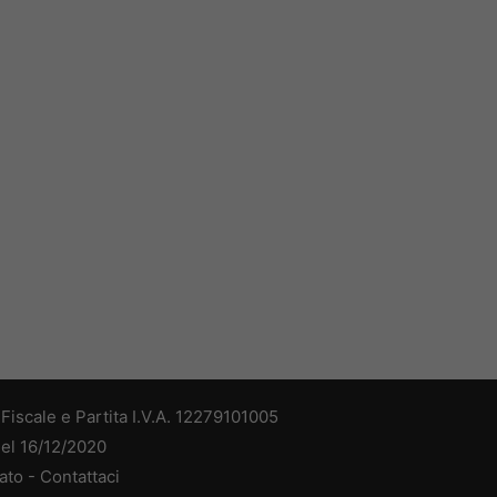
iscale e Partita I.V.A. 12279101005
del 16/12/2020
ato -
Contattaci