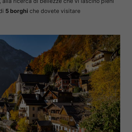
, alla ricerca di bellezze che vi lascino pieni
 di
5 borghi
che dovete visitare