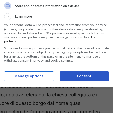
era
. Questo pittoresco villaggio sorge tra le
Store and/or access information on a device
nella regione dell’Oberland. Anche qui
Learn more
gna e il campanile a punta della chiesa
Your personal data will be processed and information from your device
stretta vallata, chiusa da un’alta parete
(cookies, unique identifiers, and other device data) may be stored by,
accessed by and shared with 319 partners, or used specifically by this
a di Staubbach, alta tra i 240 e 270 metri,
site. We and our partners may use precise geolocation data.
List of
partners.
 che con i colori dell’autunno diventa ancora
Some vendors may process your personal data on the basis of legitimate
interest, which you can object to by managing your options below. Look
for a link at the bottom of this page or in the site menu to manage or
withdraw consent in privacy and cookie settings.
mania
. Questa cittadina tedesca a nord di
Manage options
Consent
agnifico centro storico in stile medievale e
iconosciuto Patrimonio Unesco. Da vedere
, i palazzi eleganti, la chiesa collegiata e il
 cuore di questo borgo dal nome quasi
n i colori dell’autunno acquista un’atmosfera