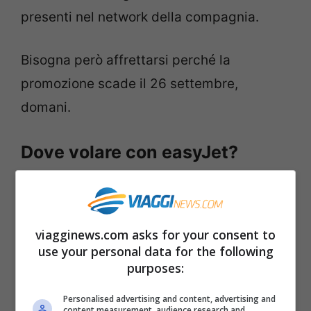
presenti nel network della compagnia.
Bisogna però affrettarsi perché la
promozione scade il 26 settembre,
domani.
Dove volare con easyJet?
Le possibilità con easyJet sono tante e con
questa promo e biglietti aerei che costano
viagginews.com asks for your consent to
pochissimo le occasioni sono ancora più
use your personal data for the following
ghiotte!
purposes:
Personalised advertising and content, advertising and
Da Milano Malpensa
potreste volare
content measurement, audience research and