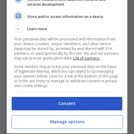
services development
in diverse città della Spagna
Store and/or access information on a device
spendendo solo 15 euro, oppure
prolungare la vostra estate ad
Learn more
Alghero in Sardegna sempre con
Your personal data will be processed and information from
your device (cookies, unique identifiers, and other device
meno di 15 euro a testa per un
data) may be stored by, accessed by and shared with 319
partners, or used specifically by this site. We and our partners
viaggio di sola andata. Ma non
may use precise geolocation data.
List of partners.
Some vendors may process your personal data on the basis
mancano destinazioni super cool
of legitimate interest, which you can object to by managing
your options below. Look for a link at the bottom of this page
come la Grecia o il Regno Unito.
or in the site menu to manage or withdraw consent in privacy
and cookie settings.
Da Roma Fiumicino
con una spesa
di circa 25 euro potete invece
Consent
decidere di raggiungere Berlino o
moltissime città francesi super cool
Manage options
in autunno e ammirare il foliage