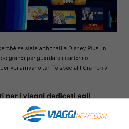
perché se siete abbonati a Disney Plus, in
ppo grandi per guardare i cartoni o
per voi arrivano tariffe speciali! Ora non vi
i per i viaggi dedicati agli
bre, nel corso del Disney Plus Day e a