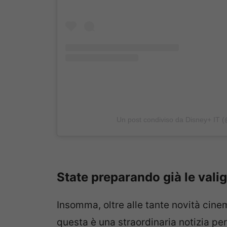
Un post condiviso da Disney+ IT (
State preparando già le vali
Insomma, oltre alle tante novità cin
questa è una straordinaria notizia pe