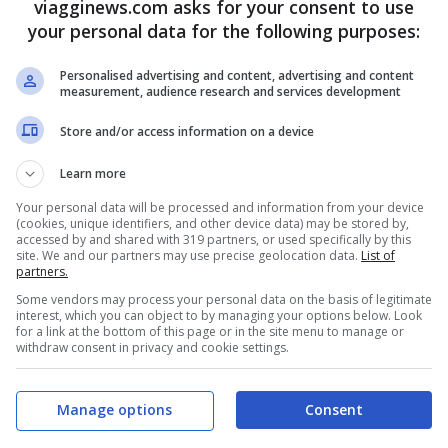
viagginews.com asks for your consent to use
ews.com
. Ma in cosa consistono questi sconti
your personal data for the following purposes:
niziare il terzo e il quarto ospite che
Personalised advertising and content, advertising and content
ti, non devono pagare niente sulle crociere
measurement, audience research and services development
 Dream e Disney Fantasy. Un bel vantaggio
Store and/or access information on a device
per le famiglie, la condizione è infatti che si
Learn more
Your personal data will be processed and information from your device
(cookies, unique identifiers, and other device data) may be stored by,
accessed by and shared with 319 partners, or used specifically by this
sney Plus potranno ottenere anche dei favolosi
site. We and our partners may use precise geolocation data.
List of
partners.
y Resort dall’11 al 25 dicembre. Chiaramente
Some vendors may process your personal data on the basis of legitimate
e in meno visto che l’importo dello sconto
interest, which you can object to by managing your options below. Look
for a link at the bottom of this page or in the site menu to manage or
goria dell’hotel Disney prescelto.
withdraw consent in privacy and cookie settings.
Manage options
Consent