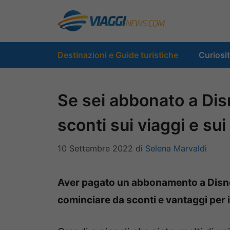
Vai
al
contenuto
Destinazioni e Guide turistiche
Curiosi
Se sei abbonato a Dis
sconti sui viaggi e sui
10 Settembre 2022
di
Selena Marvaldi
Aver pagato un abbonamento a Disney
cominciare da sconti e vantaggi per 