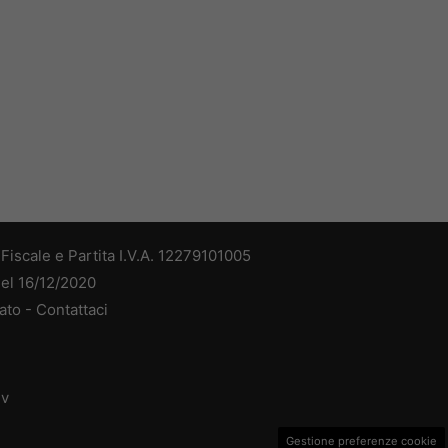
iscale e Partita I.V.A. 12279101005
del 16/12/2020
ato -
Contattaci
dv
Gestione preferenze cookie