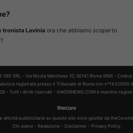
ne?
a
tronista Lavinia
ora che abbiamo scoperto
7
?
 365 SRL - Via Nicola Marchese 10, 00141 Roma (RM) - Codice F
alistica registrata presso il Tribunale di Roma con n°143/2020 
 - Tutti i diritti riservati - VIAGGINEWS.COM è marchio registr
e attività pubblicitarie su questo sito sono gestite da theCoreA
Chi siamo
-
Redazione
-
Disclaimer
-
Privacy Policy