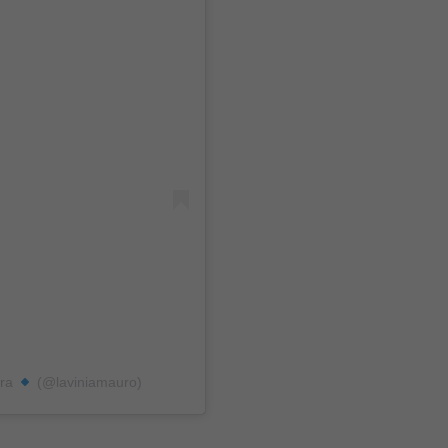
era
(@laviniamauro)