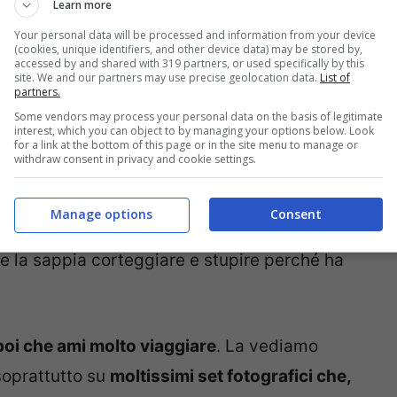
 Era infatti già approdata nel dating show
Learn more
te
.
Your personal data will be processed and information from your device
(cookies, unique identifiers, and other device data) may be stored by,
accessed by and shared with 319 partners, or used specifically by this
site. We and our partners may use precise geolocation data.
List of
tronista Lavinia?
partners.
Some vendors may process your personal data on the basis of legitimate
interest, which you can object to by managing your options below. Look
ne di Witty TV, Lavinia si è mostrata come
for a link at the bottom of this page or in the site menu to manage or
withdraw consent in privacy and cookie settings.
. Le mancano solo sei esami alla laurea e, a
è molto legata e che ringrazia: “Non hanno mai
Manage options
Consent
 sorella”. Nel programma di Maria De Filippi
 la sappia corteggiare e stupire perché ha
oi che ami molto viaggiare
. La vediamo
 soprattutto su
moltissimi set fotografici che,