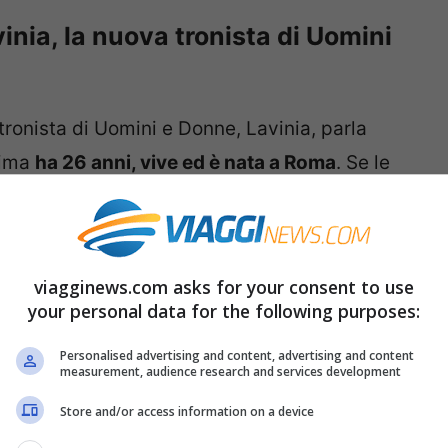
inia, la nuova tronista di Uomini
tronista di Uomini e Donne, Lavinia, parla
ssima
ha 26 anni, vive ed è nata a Roma
. Se le
resentazione sono girate
nella sua casa
e
 produzione, sembra che la futura tronista di
iosa casa
immersa nel verde e con un grande
viagginews.com asks for your consent to use
della Capitale insomma.
your personal data for the following purposes:
Personalised advertising and content, advertising and content
measurement, audience research and services development
Store and/or access information on a device
ssa di Scienze Politiche e Relazioni