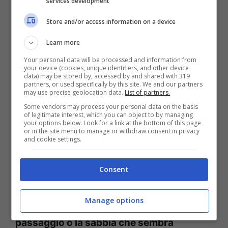
services development
famosa del mondo è Reethi Beach
, sempre
Store and/or access information on a device
alle Maldive. Qui la bioluminescenza crea
uno vero e proprio show notturno che crea
Learn more
un’emozione incredibile in chi guarda.
Your personal data will be processed and information from
your device (cookies, unique identifiers, and other device
Grandi emozioni anche a Bali
dove il
data) may be stored by, accessed by and shared with 319
partners, or used specifically by this site. We and our partners
fenomeno della bioluminescenza è
may use precise geolocation data.
List of partners.
Some vendors may process your personal data on the basis
piuttosto famoso, ma a causa
of legitimate interest, which you can object to by managing
your options below. Look for a link at the bottom of this page
dell’inquinamento luminoso non sempre lo
or in the site menu to manage or withdraw consent in privacy
and cookie settings.
si riesce a scorgere.
Consent
Un fenomeno che emoziona
Manage options
Vedere il
mare che si illumina al vostro
passaggio o la sabbia che sembra