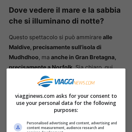
Dove vedere il mare e la sabbia
che si illuminano di notte?
Questo spettacolo si può ammirare
alle
Maldive, precisamente sull’isola di
Mudhdhoo
, ma
anche in Gran Bretagna,
precisamente a Norfolk
. Sia chiaro, qui,
per riuscire a vedere la bioluminescenza ci
vogliono delle condizioni molto particolari
viagginews.com asks for your consent to
quindi non è così facile assistere allo
use your personal data for the following
spettacolo.
purposes:
Personalised advertising and content, advertising and
Sicuramente la
spiaggia luminosa più
content measurement, audience research and