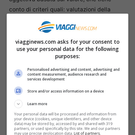
conto di criteri quali: valutazioni della
sicurezza e dei prodotti, recensioni dei
passeggeri, età della flotta, redditività e
impegno ambientale.
viagginews.com asks for your consent to
use your personal data for the following
purposes:
Qatar Airways,
Air New Zealand,
Personalised advertising and content, advertising and
content measurement, audience research and
Etihad Airways,
services development
Korean Air,
Store and/or access information on a device
Singapore Airlines,
Learn more
Qantas,
Your personal data will be processed and information from
your device (cookies, unique identifiers, and other device
Virgin Australia,
data) may be stored by, accessed by and shared with 319
partners, or used specifically by this site. We and our partners
EVA Air,
may use precise geolocation data.
List of partners.