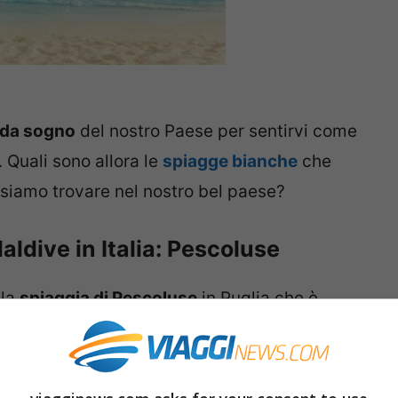
 da sogno
del nostro Paese per sentirvi come
. Quali sono allora le
spiagge bianche
che
siamo trovare nel nostro bel paese?
aldive in Italia: Pescoluse
 la
spiaggia di Pescoluse
in Puglia che è
 Salento
. Siamo in provincia di Lecce e
a, che si tuffa in acque cristalline con
ra e propria icona di tutto il
Salento
.