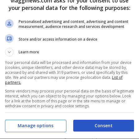
viagginews.com asks for your consent to use
imenti privati, bar, ristoranti, m
a anche
your personal data for the following purposes:
 nel modo che più vi aggrada.
Personalised advertising and content, advertising and content
measurement, audience research and services development
fIi6Vx/?utm_source=ig_web_copy_link
Store and/or access information on a device
Learn more
pedusa
Your personal data will be processed and information from your device
(cookies, unique identifiers, and other device data) may be stored by,
accessed by and shared with 319 partners, or used specifically by this
 a
Lampedusa
. Sono
i Caraibi della Sicilia
,
site. We and our partners may use precise geolocation data.
List of
partners.
erata anche
una tra le spiagge più belle al
Some vendors may process your personal data on the basis of legitimate
bbia bianchissima e uno splendore che vi
interest, which you can object to by managing your options below. Look
for a link at the bottom of this page or in the site menu to manage or
a tutti. È una Riserva Naturale Protetta e come
withdraw consent in privacy and cookie settings.
Manage options
Consent
r5xHvZ_/?utm_source=ig_web_copy_link