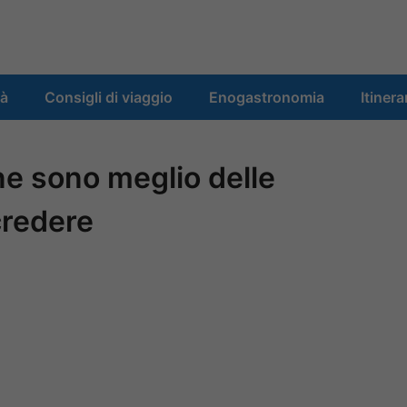
tà
Consigli di viaggio
Enogastronomia
Itinera
ne sono meglio delle
credere