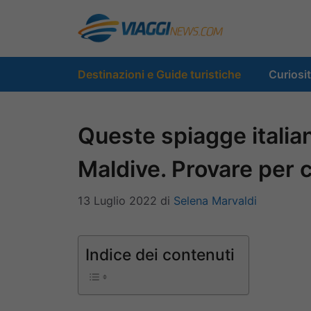
Vai
al
contenuto
Destinazioni e Guide turistiche
Curiosi
Queste spiagge italia
Maldive. Provare per 
13 Luglio 2022
di
Selena Marvaldi
Indice dei contenuti