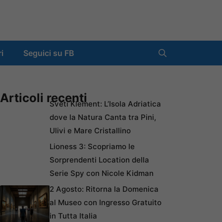
ri
Seguici su FB
Articoli recenti
Sveti Klement: L’Isola Adriatica
dove la Natura Canta tra Pini,
Ulivi e Mare Cristallino
Lioness 3: Scopriamo le
Sorprendenti Location della
Serie Spy con Nicole Kidman
2 Agosto: Ritorna la Domenica
al Museo con Ingresso Gratuito
in Tutta Italia