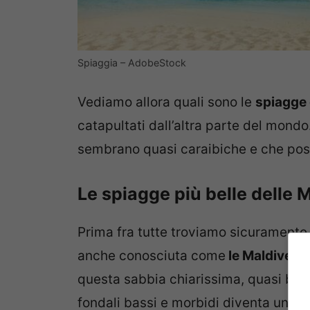
Spiaggia – AdobeStock
Vediamo allora quali sono le
spiagge
catapultati dall’altra parte del mondo
sembrano quasi caraibiche e che pos
Le spiagge più belle delle M
Prima fra tutte troviamo sicuramente
anche conosciuta come
le Maldive di
questa sabbia chiarissima, quasi bianc
fondali bassi e morbidi diventa una ve