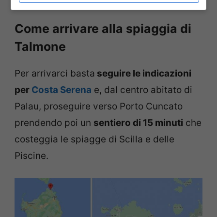
Come arrivare alla spiaggia di
Talmone
Per arrivarci basta
seguire le indicazioni
per
Costa Serena
e, dal centro abitato di
Palau, proseguire verso Porto Cuncato
prendendo poi un
sentiero di 15 minuti
che
costeggia le spiagge di Scilla e delle
Piscine.