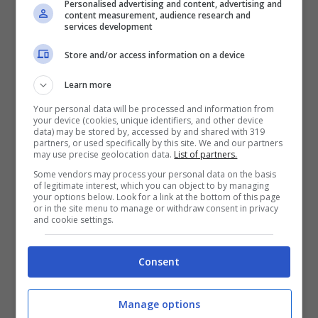
scarpe da ginnastica perché il
Personalised advertising and content, advertising and
content measurement, audience research and
sentiero, seppure corto, è piuttosto
services development
impegnativo
.
Store and/or access information on a device
Inoltre è bene ricordare che qui
non
Learn more
ci sono né lidi attrezzati né bar
Your personal data will be processed and information from
quindi bisogna partire muniti di tutto
your device (cookies, unique identifiers, and other device
data) may be stored by, accessed by and shared with 319
partners, or used specifically by this site. We and our partners
il necessario per una giornata di
may use precise geolocation data.
List of partners.
mare.
Some vendors may process your personal data on the basis
of legitimate interest, which you can object to by managing
Soprattutto
non bisogna
your options below. Look for a link at the bottom of this page
or in the site menu to manage or withdraw consent in privacy
dimenticarsi la maschera
and cookie settings.
subacquea
per fare snorkeling
Consent
perché il fondale è ricco di pesci,
stelle marine, polpi e altri organismi
Manage options
marini super interessanti.