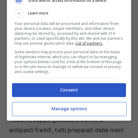
Store and/or access information on a device
l’attenzione al buon cibo, alla sana
Learn more
alimentazione e al benessere a 360°. È
Your personal data will be processed and information from
difatti considerato un ottimo servizio
your device (cookies, unique identifiers, and other device
data) may be stored by, accessed by and shared with 319
l’offerta gastronomica degli hotel in Val
partners, or used specifically by this site. We and our partners
may use precise geolocation data.
List of partners.
Pusteria, che offrono ai loro ospiti ricche
Some vendors may process your personal data on the basis
colazioni a buffet con piatti a base di uova
of legitimate interest, which you can object to by managing
your options below. Look for a link at the bottom of this page
fresche, salsicce e formaggi del contadino,
or in the site menu to manage or withdraw consent in privacy
and cookie settings.
caffè, angolo con tisane, succhi di frutta e
pane rustico. Ogni pasto è all’insegna della
Consent
freschezza, nonché di un’ampia selezione
Manage options
di prodotti locali e tracciati, come insalate
fresche, zuppe gustose e buffet di
antipasti freddi, tutti preparati dalle mani