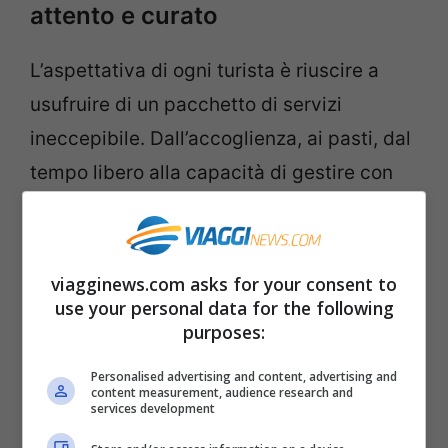
attento e curato
L’aspettativa di ogni turista è riuscire a
usufruire di un pacchetto di servizi
ineccepibile. Dall’accoglienza, ai pasti, dal
tempo libero alla capacità di gestire con
professionalità ogni richiesta. Questi i
must have di una struttura alberghiera ben
organizzata.
viagginews.com asks for your consent to
use your personal data for the following
purposes:
Il piacere di un’alimentazione
sana ed equilibrata
Personalised advertising and content, advertising and
content measurement, audience research and
services development
Uno dei punti di forza della Val Pusteria è