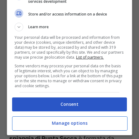
services development
scopre la Sicilia più autentica, tra la
bellezza del mare e dell’entroterra, insieme
Store and/or access information on a device
alla genuinità dei suoi sapori.
Learn more
Your personal data will be processed and information from
your device (cookies, unique identifiers, and other device
Sulla spiaggia di
Punta Secca
, accanto alla
data) may be stored by, accessed by and shared with 319
partners, or used specifically by this site. We and our partners
casa di Montalbano, si trova anche la
may use precise geolocation data.
List of partners.
Torre Scalambri
risalente al XVI secolo,
Some vendors may process your personal data on the basis
of legitimate interest, which you can object to by managing
edificata a difesa della costa. A un
your options below. Look for a link at the bottom of this page
or in the site menu to manage or withdraw consent in privacy
centinaio di metri, invece, si trova il
faro di
and cookie settings.
Punta Secca
, un altro monumento che
Consent
appare di frequente nella serie tv
Montalbano e che è il
simbolo del borgo
Manage options
marinaro
e ne domina il porticciolo. La
spiaggia di Punta Secca
è formata da