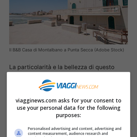
Il B&B Casa di Montalbano a Punta Secca (Adobe Stock)
La particolarità e la bellezza di questo
borgo marinaro
stanno nell’aver
conservato la
genuinità
e l’
atmosfera
selvaggia
, più da luogo di pescatori, con le
viagginews.com asks for your consent to
use your personal data for the following
sue case povere e semplici, che da località
purposes:
turistica dove tutto è rifatto e tirato a
Personalised advertising and content, advertising and
lucido, anche un po’ artefatto. Qui si
content measurement, audience research and