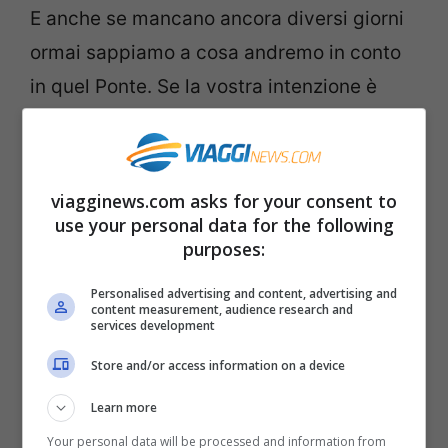
E anche se mancano ancora diversi giorni
ormai sappiamo a cosa andremo in conto
in quel Ponte. Se la vostra intenzione è
quella di andare al mare prendete la
macchina e puntate verso Sud. Se invece
dovete restare in città e abitate al Nord
viagginews.com asks for your consent to
non soffrirete il solleone.
use your personal data for the following
purposes:
Già perché a quanto pare le
ultime
Personalised advertising and content, advertising and
content measurement, audience research and
previsioni meteo
per il primo weekend
services development
lungo di giugno indicano un’Italia divisa in
Store and/or access information on a device
due. Al Nord arriveranno perturbazioni
Learn more
provenienti dal Nord Atlantico; al Sud
Your personal data will be processed and information from