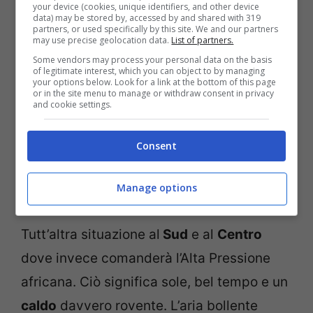
invece l’Anticiclone Africano che si
your device (cookies, unique identifiers, and other device
data) may be stored by, accessed by and shared with 319
rafforzerà ulteriormente.
partners, or used specifically by this site. We and our partners
may use precise geolocation data.
List of partners.
Some vendors may process your personal data on the basis
Lo scenario del ponte del 2 giugno al
Nord
of legitimate interest, which you can object to by managing
your options below. Look for a link at the bottom of this page
or in the site menu to manage or withdraw consent in privacy
sarà con
precipitazioni
anche intense,
and cookie settings.
addirittura nubifragi e grandinate. Un
maltempo che farà capolino già sul finire
Consent
di maggio ma si rafforzerà proprio ad inizio
Manage options
giugno.
Tutt’altra situazione al
Sud
e al
Centro
dove invece comanderà l’Alta Pressione
africana. Ciò significa sole, bel tempo e un
caldo
davvero rovente. L’aria bollente