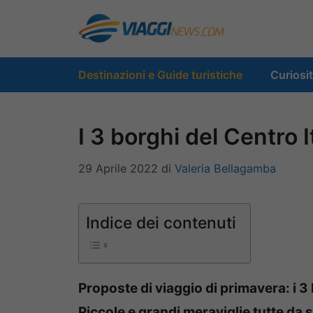
Vai
al
contenuto
Destinazioni e Guide turistiche
Curiosi
I 3 borghi del Centro I
29 Aprile 2022
di
Valeria Bellagamba
Indice dei contenuti
Proposte di viaggio di primavera: i 3 
Piccole e grandi meraviglie tutte da 