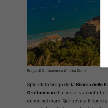
Borgo di Grottammare (Adobe Stock)
Splendido borgo della
Riviera delle 
Grottammare
ha conservato intatto il
danno sul mare. Qui trovate il cuore a