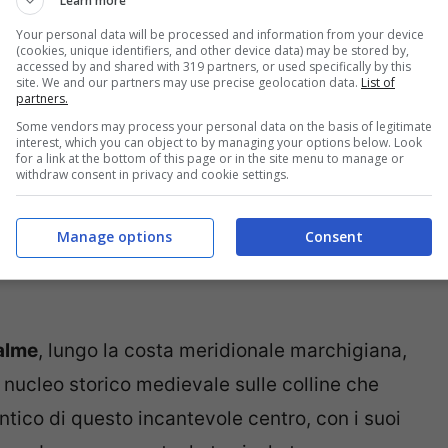
Learn more
Your personal data will be processed and information from your device
(cookies, unique identifiers, and other device data) may be stored by,
accessed by and shared with 319 partners, or used specifically by this
site. We and our partners may use precise geolocation data.
List of
partners.
Some vendors may process your personal data on the basis of legitimate
interest, which you can object to by managing your options below. Look
for a link at the bottom of this page or in the site menu to manage or
withdraw consent in privacy and cookie settings.
Manage options
Consent
Palme
, lungo la costa meridionale marchigiana,
 nucleo storico medievale sulle colline che
ntico di questo incantevole centro, con i suoi