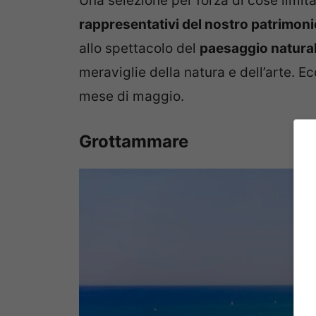
Una selezione per forza di cose limit
rappresentativi del nostro patrimoni
allo spettacolo del
paesaggio natura
meraviglie della natura e dell’arte. Ec
mese di maggio.
Grottammare