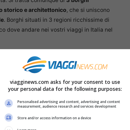
ata. Si tratta comunque di
3 borghi
o storico e architettonico
, che si uniscono
le
. Borghi situati in 3 regioni ricchissime di
co dove andare nei vostri viaggi in Italia nel
viagginews.com asks for your consent to use
your personal data for the following purposes:
Personalised advertising and content, advertising and content
measurement, audience research and services development
Store and/or access information on a device