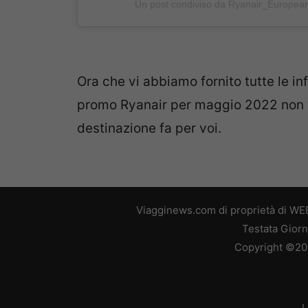
Un post condiviso da Ryanair_European
Ora che vi abbiamo fornito tutte le in
promo Ryanair per maggio 2022 non v
destinazione fa per voi.
Viagginews.com di proprietà di WEB
Testata Giorn
Copyright ©2026
L