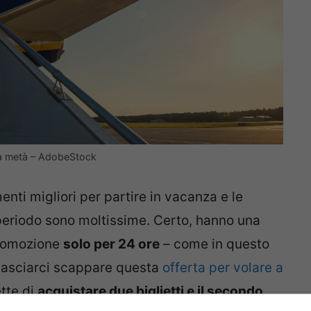
i la metà – AdobeStock
nti migliori per partire in vacanza e le
eriodo sono moltissime. Certo, hanno una
 promozione
solo per 24 ore
– come in questo
lasciarci scappare questa
offerta per volare a
tte di
acquistare due biglietti e il secondo