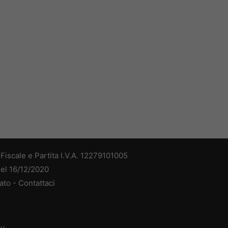
iscale e Partita I.V.A. 12279101005
del 16/12/2020
ato -
Contattaci
dv