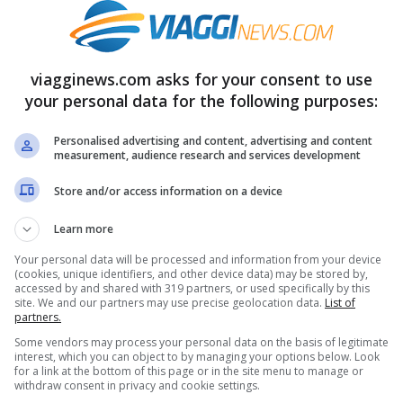
a maggio 2022: il secondo volo lo
viagginews.com asks for your consent to use
your personal data for the following purposes:
Personalised advertising and content, advertising and content
 compaiono tante destinazioni interessanti e
measurement, audience research and services development
nti. Ma non bisogna aspettare l’alta stagione
Store and/or access information on a device
r partire a maggio 2022
è super
Learn more
tte del 27 aprile 2022
. Lo slogan è chiaro:
Your personal data will be processed and information from your device
metà prezzo.
(cookies, unique identifiers, and other device data) may be stored by,
accessed by and shared with 319 partners, or used specifically by this
site. We and our partners may use precise geolocation data.
List of
partners.
quando si acquistano due biglietti
perché si
Some vendors may process your personal data on the basis of legitimate
me leggiamo sul sito ufficiale di Ryanair, per
interest, which you can object to by managing your options below. Look
for a link at the bottom of this page or in the site menu to manage or
renotare entro il 27/04/22
per viaggiare dal
withdraw consent in privacy and cookie settings.