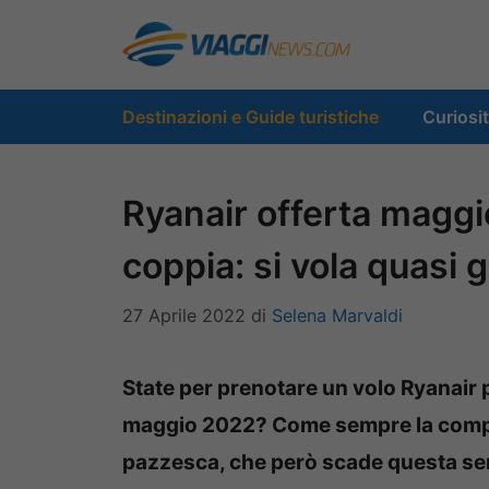
Vai
al
contenuto
Destinazioni e Guide turistiche
Curiosi
Ryanair offerta maggi
coppia: si vola quasi g
27 Aprile 2022
di
Selena Marvaldi
State per prenotare un volo Ryanair 
maggio 2022? Come sempre la compa
pazzesca, che però scade questa se