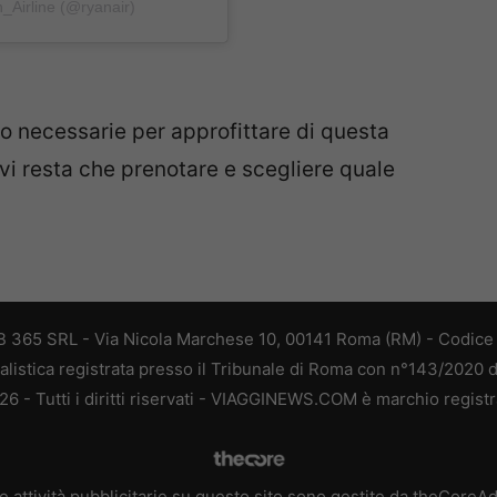
_Airline (@ryanair)
fo necessarie per approfittare di questa
i resta che prenotare e scegliere quale
 365 SRL - Via Nicola Marchese 10, 00141 Roma (RM) - Codice F
alistica registrata presso il Tribunale di Roma con n°143/2020 
 - Tutti i diritti riservati - VIAGGINEWS.COM è marchio registr
e attività pubblicitarie su questo sito sono gestite da theCoreA