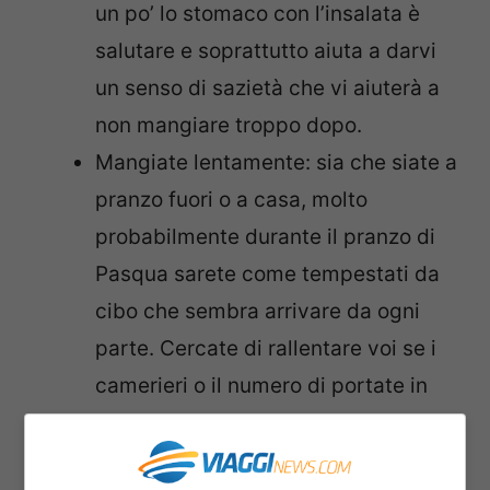
un po’ lo stomaco con l’insalata è
salutare e soprattutto aiuta a darvi
un senso di sazietà che vi aiuterà a
non mangiare troppo dopo.
Mangiate lentamente: sia che siate a
pranzo fuori o a casa, molto
probabilmente durante il pranzo di
Pasqua sarete come tempestati da
cibo che sembra arrivare da ogni
parte. Cercate di rallentare voi se i
camerieri o il numero di portate in
arrivo dalla nonna non accenna a
rallentare. Concentratevi sulla