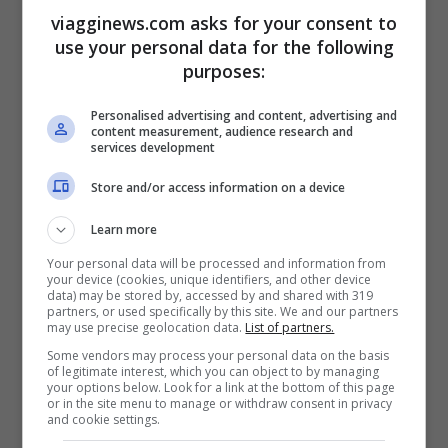
masticazione e andate il più
viagginews.com asks for your consent to
lentamente possibile. Anche in
use your personal data for the following
purposes:
questo caso vi sentirete sazi prima.
Occhio agli antipasti: generalmente
Personalised advertising and content, advertising and
content measurement, audience research and
sono le portate più gustose.
services development
Dall’insalata russa, passando per i
Store and/or access information on a device
salumi e finendo anche con pizze e
Learn more
focacce, questi antipasti
Your personal data will be processed and information from
sicuramente vi riempiranno lo
your device (cookies, unique identifiers, and other device
data) may be stored by, accessed by and shared with 319
stomaco, ma sono rischiosi. Come
partners, or used specifically by this site. We and our partners
may use precise geolocation data.
List of partners.
prima cosa se spiluzzicate dai
Some vendors may process your personal data on the basis
of legitimate interest, which you can object to by managing
vassoi non avrete un’idea reale di
your options below. Look for a link at the bottom of this page
or in the site menu to manage or withdraw consent in privacy
quanto avete mangiato: meglio
and cookie settings.