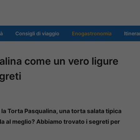
tà
Consigli di viaggio
Enogastronomia
Itinera
alina come un vero ligure
greti
la Torta Pasqualina, una torta salata tipica
rla al meglio? Abbiamo trovato i segreti per