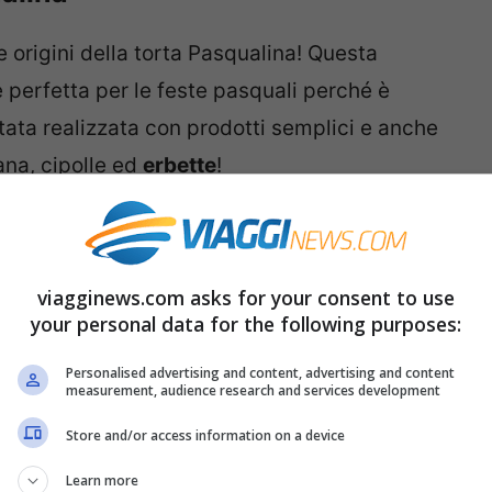
e origini della torta Pasqualina! Questa
 perfetta per le feste pasquali perché è
tata realizzata con prodotti semplici e anche
ana, cipolle ed
erbette
!
ricetta
è rimasta, più o meno la stessa! Si
i divide in circa 30 parti o foglie di pasta.
viagginews.com asks for your consent to use
ngono le sfoglie che devono essere più grosse
your personal data for the following purposes:
 bordo! Successivamente si riempie la base
Personalised advertising and content, advertising and content
eggermente scottate in padella, con uova e
measurement, audience research and services development
a volta spalmato il ripieno bisogna fare un
Store and/or access information on a device
 un
uovo intero
! Questa è la sorpresa di
Learn more