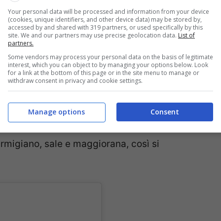
Your personal data will be processed and information from your device
(cookies, unique identifiers, and other device data) may be stored by,
accessed by and shared with 319 partners, or used specifically by this
va per fare la Torta Pasqualina
site. We and our partners may use precise geolocation data.
List of
partners.
Some vendors may process your personal data on the basis of legitimate
bbio, ma le deliziose signore con cui
interest, which you can object to by managing your options below. Look
for a link at the bottom of this page or in the site menu to manage or
 la pasta è la cosa più importante e difficile
withdraw consent in privacy and cookie settings.
 che caratterizza proprio la ricetta. Per fare
stenderle poi sul pugno per valutarne lo
Manage options
Consent
acevano bollire e, dopo averle strizzate, le si
armigiano, sale e maggiorana, così si